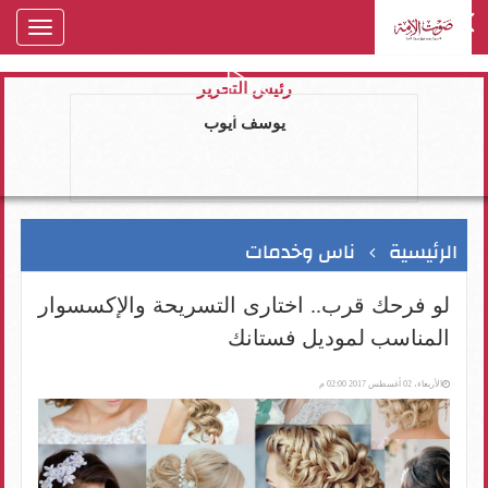
oggle
gation
رئيس التحرير
يوسف ايوب
الرئيسية
ناس وخدمات
لو فرحك قرب.. اختارى التسريحة والإكسسوار
المناسب لموديل فستانك
الأربعاء، 02 أغسطس 2017 02:00 م