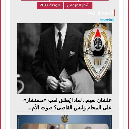
شعر العروس
موضة 2017
قد يعجبك ايضا
علشان نفهم.. لماذا يُطلق لقب «مستشار»
على المحام وليس القاضى؟ صوت الأم...