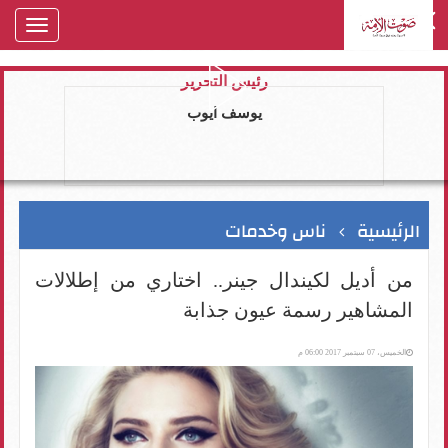
oggle
gation
رئيس التحرير
يوسف ايوب
الرئيسية
ناس وخدمات
من أديل لكيندال جينر.. اختاري من إطلالات
المشاهير رسمة عيون جذابة
الخميس، 07 سبتمبر 2017 06:00 م