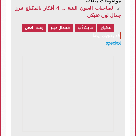
موضوعات متعلقة..
لصاحبات العيون البنية ... 4 أفكار بالمكياج تبرز
جمال لون عنيكي
مكياج
مايك أب
كيندال جينر
رسم العين
قد يعجبك ايضا