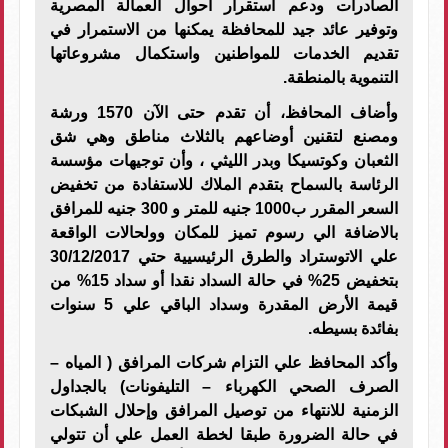
الصادرات ودعم استقرار أحوال العمالة المصرية
وتوفير عائد جيد للمحافظة يمكنها من الاستمرار في
تقديم الخدمات للمواطنين واستكمال مشروعاتها
التنموية بالمنطقة.
وأضاف المحافظ، أن تقدم حتى الآن 1570 ورشة
ومصنع لتقنين أوضاعهم بالثلاث مناطق وهي شق
الثعبان وكوتسيكا وبدر الليثي ، وأن توجيهات مؤسسة
الرئاسة بالسماح بتقدم الملاك للاستفادة من تخفيض
السعر المقرر ب1000 جنيه للمتر و 300 جنيه للمرافق
بالاضافة الي رسوم تميز للمكان وولحالات الواقعة
علي الاتوستراد والطرق الرئيسيية حتي 30/12/2017
بتخفيض 25% في حالة السداد نقدا أو سداد 15% من
قيمة الأرض المقدرة وسداد الباقي علي 5 سنوات
بفائدة بسيطه.
وأكد المحافظ علي التزام شركات المرافق ( المياه –
الصرف الصحي الكهرباء – التليفونات) بالجداول
الزمنية للانتهاء من توصيل المرافق وإحلال الشبكات
في حالة الضرورة طبقا لخطة العمل علي أن تتولي