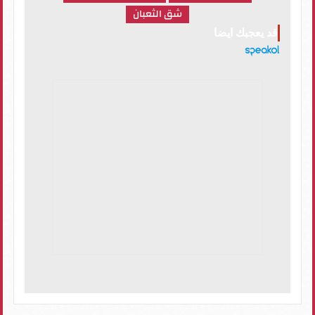
شق الثعبان
قد يعجبك ايضا