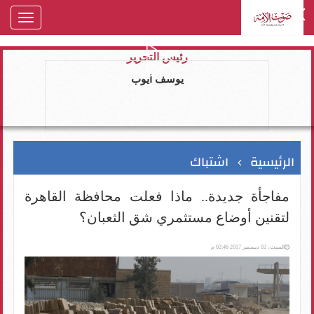
oggle
gation
رئيس التحرير
يوسف ايوب
الرئيسية
اشتباك
مفاجأة جديدة.. ماذا فعلت محافظة القاهرة
لتقنين أوضاع مستثمري شق الثعبان؟
السبت، 02 ديسمبر 2017 02:46 م