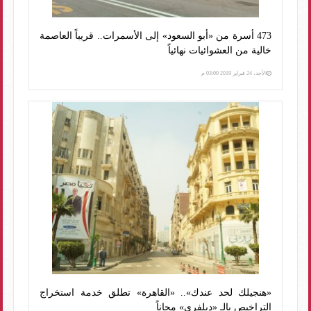
473 أسرة من «أبو السعود» إلى الأسمرات.. قريباً العاصمة
خالية من العشوائيات نهائياً
الأحد، 24 فبراير 2019 03:00 م
«هنجيلك لحد عندك».. «القاهرة» تطلق خدمة استخراج
التراخيص بالـ «ديلفري» مجاناً