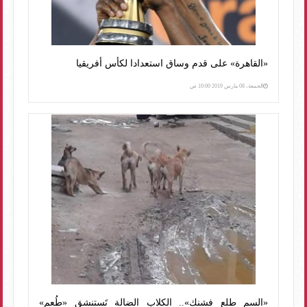
«القاهرة» على قدم وساق استعدادا لكأس أفريقيا
الجمعة، 08 مارس 2019 10:00 ص
«السم طلع فشنك».. الكلاب الضالة تَستنشق «طُعم»