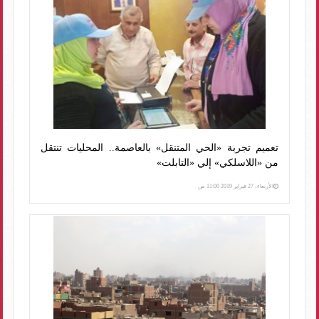
تعميم تجربة «الحي المتنقل» بالعاصمة.. المحليات تنتقل
من «اللاسلكي» إلي «التابلت»
الأربعاء، 27 فبراير 2019 11:00 ص