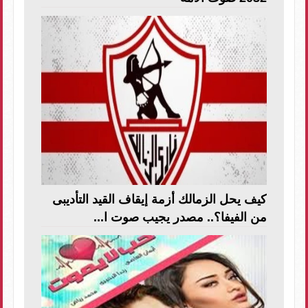
كيف يحل الزمالك أزمة إيقاف القيد التأديبى
من الفيفا؟.. مصدر يجيب صوت ا...