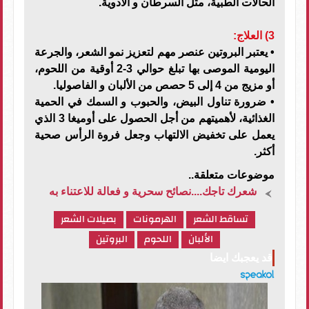
الحالات الطبية، مثل السرطان و الأدوية.
3) العلاج:
•
يعتبر البروتين عنصر مهم لتعزيز نمو الشعر، والجرعة
اليومية الموصى بها تبلغ حوالي 3-2 أوقية من اللحوم،
أو مزيج من 4 إلى 5 حصص من الألبان و الفاصوليا.
•
ضرورة تناول البيض، والحبوب و السمك في الحمية
الغذائية، لأهميتهم من أجل الحصول على أوميغا 3 الذي
يعمل على تخفيض الالتهاب وجعل فروة الرأس صحية
أكثر.
موضوعات متعلقة..
شعرك تاجك....نصائح سحرية و فعالة للاعتناء به
تساقط الشعر
الهرمونات
بصيلات الشعر
الألبان
اللحوم
البروتين
قد يعجبك ايضا