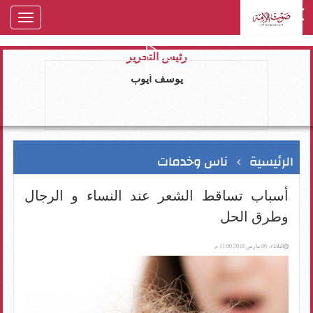
oggle
gation
رئيس التحرير
يوسف ايوب
الرئيسية
ناس وخدمات
أسباب تساقط الشعر عند النساء و الرجال
وطرق الحل
الثلاثاء، 06 مارس 2018 11:00 م