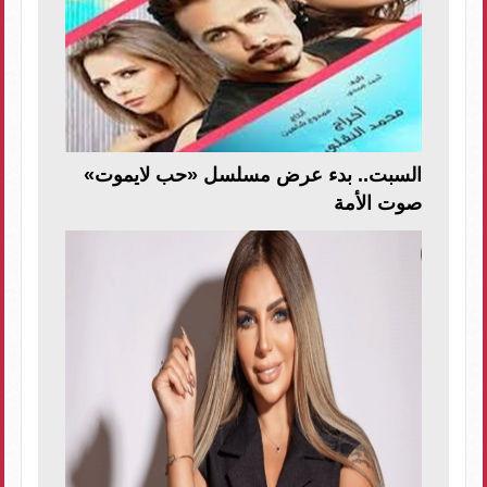
السبت.. بدء عرض مسلسل «حب لايموت»
صوت الأمة