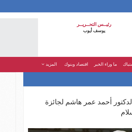
رئيــس التحــريــر
يوسف أيوب
تباك
ما وراء الخبر
اقتصاد وبنوك
المزيد
لدكتور أحمد عمر هاشم لجائزة
لام