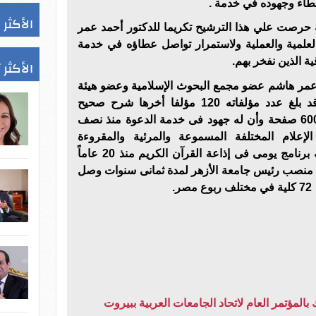
طاء وجهوده في خدمة .
الأكثر 
 حرصت علي هذا الترشيح تكريما للدكتور أحمد عمر
علمية والعملية ولاستمرار تواصل عطاؤه في خدمة
ة الذين نفخر بهم.
الأكثر 
د عمر هاشم عضو مجمع البحوث الإسلامية وعضو هيئة
كبار العلماء بالأزهر الشريف وقد بلغ عدد مؤلفاته 120 مؤلفا أخرها شرح صحيح
البخاري في 16 مجلد كل مجلد 600 صفحة وأن له جهود فى خدمة الدعوة منذ نصف
علام المختلفة المسموعة والمرئية والمقروءة
والمؤتمرات المحلية والدولية وله برنامج يومى فى إذاعة القرآن الكريم منذ 20 عاماً
منصب رئيس جامعة الأزهر لمدة ثمانى سنوات وصل
.
المؤتمر العام لاتحاد الجامعات العربية ببيروت