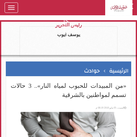
oggle
gation
رئيس التحرير
يوسف ايوب
الرئيسية
حوادث
«من المبيدات للحبوب لمياه النار».. 3 حالات
تسمم لمواطنين بالشرقية
السبت، 05 مايو 2018 08:19 م