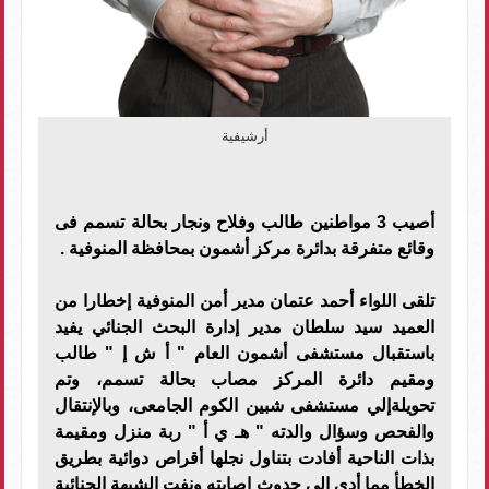
أرشيفية
أصيب 3 مواطنين طالب وفلاح ونجار بحالة تسمم فى
وقائع متفرقة بدائرة مركز أشمون بمحافظة المنوفية .
تلقى اللواء أحمد عتمان مدير أمن المنوفية إخطارا من
العميد سيد سلطان مدير إدارة البحث الجنائي يفيد
باستقبال مستشفى أشمون العام " أ ش إ " طالب
ومقیم دائرة المركز مصاب بحالة تسمم، وتم
تحویلةإلي مستشفى شبین الكوم الجامعى، وبالإنتقال
والفحص وسؤال والدته " ھـ ي أ " ربة منزل ومقیمة
بذات الناحیة أفادت بتناول نجلھا أقراص دوائیة بطریق
الخطأ مما أدى إلى حدوث إصابته ونفت الشبھة الجنائیة