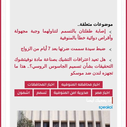
موضوعات متعلقة..
إصابة طفلتان بالتسمم لتناولهما وجبة مجهولة
وأقراص دوائية خطأ بالمنوفية
ضبط سيدة سممت ضرتها بعد 7 أيام من الزواج
هل تعيد اعترافات التشيك بصناعة مادة نوفيتشوك
التحقيقات بشأن تسميم الجاسوس الروسي؟.. هذا ما
تجهزه لندن ضد موسكو
اخبار محافظه المنوفيه
اخبار المحافظات
اخبار مصر
مديرية امن المنوفية
تسمم
اشمون
قد يعجبك ايضا