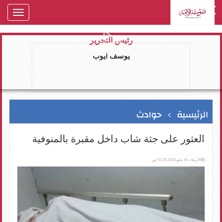
oggle
gation
رئيس التحرير
يوسف ايوب
الرئيسية
حوادث
العثور على جثة شاب داخل مقبرة بالمنوفية
الأربعاء، 16 مايو 2018 01:28 ص