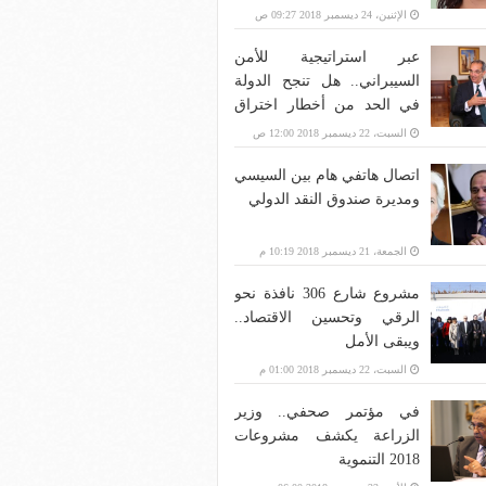
الإثنين، 24 ديسمبر 2018 09:27 ص
عبر استراتيجية للأمن
السيبراني.. هل تنجح الدولة
في الحد من أخطار اختراق
بنية الاتصالات؟
السبت، 22 ديسمبر 2018 12:00 ص
اتصال هاتفي هام بين السيسي
ومديرة صندوق النقد الدولي
الجمعة، 21 ديسمبر 2018 10:19 م
مشروع شارع 306 نافذة نحو
الرقي وتحسين الاقتصاد..
ويبقى الأمل
السبت، 22 ديسمبر 2018 01:00 م
في مؤتمر صحفي.. وزير
الزراعة يكشف مشروعات
2018 التنموية