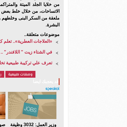
من خلايا الجلد الميتة والمتر
الاتساخات، من خلال خلط بعض ق
البشرة.
موضوعات متعلقة..
«العلاجات العطرية».. تعلم ك
في الشتاء زيت " اللافندر" .
تعرف علي تركيبة طبيعية تخلص
وصفات طبيعية
ر
قد يعجبك ايضا
وزير العمل: 3032 وظيفة
صوت