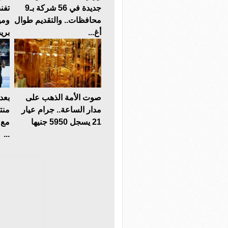
جديدة في 56 شركة بـ9
تفن
محافظات.. والتقديم طوال
ومي
أغ...
بريط
صوت الأمة الذهب على
بعد
مدار الساعة.. جرام عيار
منت
21 يسجل 5950 جنيها
مع 
...