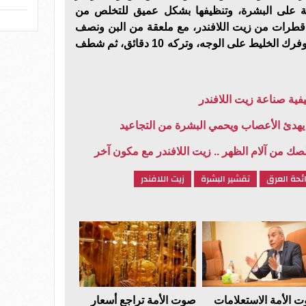
اكمة على البشرة، وتنظيفها بشكل عميق للتخلص من
طرات من زيت اللافندر، مع ملعقة من البن ونصف
ملعقة من السكر البنى وخلطهم وفرك الخليط على الوجه، وتركه 10 دقائق، ثم شطف
يفية صناعة زيت اللافندر
. يهدئ الأعصاب ويحمي البشرة من التجاعيد
ك من آلام الظهر .. زيت اللافندر مع مكون آخر
ائحة العرق
تقشير البشرة
زيت اللافندر
 الأمة الاستعلامات
صوت الأمة تراجع أسعار