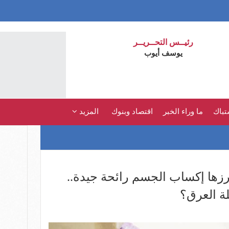
رئيــس التحــريــر
يوسف أيوب
تباك
ما وراء الخبر
اقتصاد وبنوك
المزيد
أبرزها إكساب الجسم رائحة جيدة..
ة العرق؟