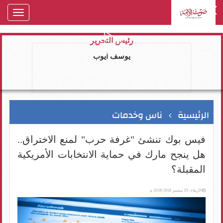
oggle
gation
رئيس التحرير
يوسف ايوب
الرئيسية
ناس وخدمات
فيس بوك تنشئ "غرفة حرب" لمنع الاختراق..
هل ينجح مارك في حماية الانتخابات الأمريكية
المقبلة؟
الأربعاء، 05 سبتمبر 2018 10:00 م