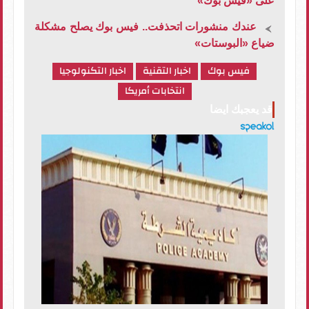
على «فيس بوك»
عندك منشورات اتحذفت.. فيس بوك يصلح مشكلة
ضياع «البوستات»
فيس بوك
اخبار التقنية
اخبار التكنولوجيا
انتخابات أمريكا
قد يعجبك ايضا