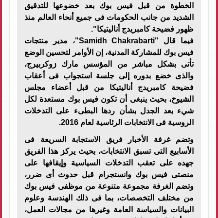
الخطوة من قبل فيس بوك بعد خضوعها للتدقيق
الشديد من جانب الحكومات فى جميع أنحاء العالم منذ
ظهور فضيحة كامبريدج أناليتيكا".
فيما قال "Samidh Chakrabarti"، مدير منتجات
فيس بوك للمشاركة المدنية، إن الأوامر لتحسين الوضع
تأتى بشكل مباشر من المؤسس مارك زوكربيرج،
والذى خضع بدوره إلى جلسة استجواب فى أعقاب
فضيحة كامبريدج أناليتيكا من قبل أعضاء مجلس
الشيوخ، بحيث ينبغى أن تكون فيس بوك مستعدة لكل
شيء بعد الجدل بشأن ردها البطىء على التدخلات
الروسية فى الانتخابات الرئاسية لعام 2016.
وتضم غرفة الأخبار فريق الاستجابة السريعة فى
الأسابيع التى تسبق الانتخابات، بحيث يركز هذا الفريق
جهده على تعقب التدخلات السياسية وإيقافها على
منصتى فيس بوك وانستجرام قبل حدوث أى ضرر،
وتضم الغرفة مجموعة متنوعة من موظفى فيس بوك
من مختلف التخصصات، بما فى ذلك الهندسة وعلوم
البيانات والسياسة العامة وغيرها من مجالات العمل،