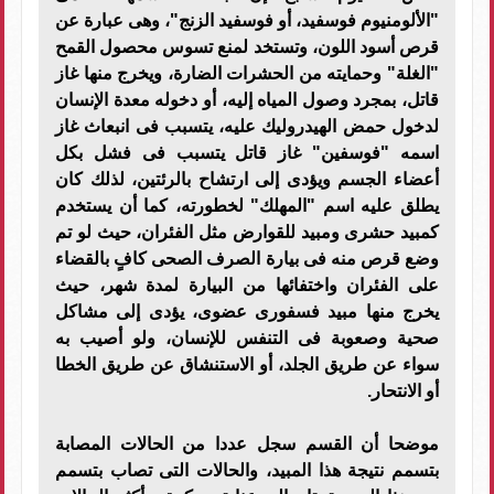
"الألومنيوم فوسفيد، أو فوسفيد الزنج"، وهى عبارة عن
قرص أسود اللون، وتستخد لمنع تسوس محصول القمح
"الغلة" وحمايته من الحشرات الضارة، ويخرج منها غاز
قاتل، بمجرد وصول المياه إليه، أو دخوله معدة الإنسان
لدخول حمض الهيدروليك عليه، يتسبب فى انبعاث غاز
اسمه "فوسفين" غاز قاتل يتسبب فى فشل بكل
أعضاء الجسم ويؤدى إلى ارتشاح بالرئتين، لذلك كان
يطلق عليه اسم "المهلك" لخطورته، كما أن يستخدم
كمبيد حشرى ومبيد للقوارض مثل الفئران، حيث لو تم
وضع قرص منه فى بيارة الصرف الصحى كافٍ بالقضاء
على الفئران واختفائها من البيارة لمدة شهر، حيث
يخرج منها مبيد فسفورى عضوى، يؤدى إلى مشاكل
صحية وصعوبة فى التنفس للإنسان، ولو أصيب به
سواء عن طريق الجلد، أو الاستنشاق عن طريق الخطا
أو الانتحار.
موضحا أن القسم سجل عددا من الحالات المصابة
بتسمم نتيجة هذا المبيد، والحالات التى تصاب بتسمم