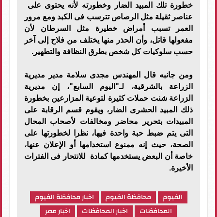
خطورة تلك المبيد الضار وخطورته لأنه يحتوى على
عناصر ثقيلة مثل الرصاص تترسب فى الكبد ومع مرور
العمر تسبب أمراض خطيرة مثل السرطان لأن
مفعولها قاتل، وأن الحذر منها يختلف من فلاح إلى آخر
حسب سلوكيات كل شخص بطرق النظافة والتطهير.
ومن جانبه قال المهندس مجدى سلامة مدير مديرية
الزراعة بالشرقية، لـ"اليوم السابع"، إن مديرية
الزراعة شنت حملات كثيرة لتوعية المزارعين بخطورة
ذلك المبيد الحشرى الضار، ويقوم قسم الرقابة على
المبيدات بتحرير محاضر ومخالفات لأصحاب المحال
التى يتم ضبط حبة واحدة فيها، نظرا لخطورتها على
الصحة، حيث إنه ممنوع استخدامها أو الإعلان عنها،
خاصة أن البعض يستخدمها كمادة للانتحار فى الفترات
الأخيرة.
الفيوم
محافظة الفيوم
اخبار محافظة الفيوم
المحافظات
اخبار المحافظات
اخبار مصر