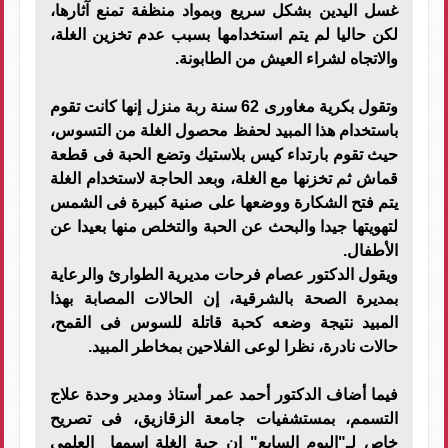
غسل اليدين بشكل سريع وبمواد منظفة تمنع آثارها،
لكن حاليا لم يتم استخدامها بسبب عدم تخزين الغلة،
والاتجاه لشراء العيش من الطابونة.
وتقول بكرية مغاورى 62 سنة ربة منزل إنها كانت تقوم
باستخدام هذا المبيد لحفظ محصول الغلة من التسوس،
حيث تقوم بارتداء كيس بلاستيك وتضع الحبة فى قطعة
قماش ثم تخزنها مع الغلة، وبعد الحاجة لاستخدام الغلة
يتم فتح الشكارة ووضعها على صنية كبيرة فى الشمس
لتهويتها جيدا والبحث عن الحبة والتخلص منها بعيدا عن
الأطفال.
ويقول الدكتور عصام فرحات مديرية الطوارئ والرعاية
بمديرة الصحة بالشرقية، إن الحالات المصابة بهذا
المبيد نتيجة وضعه كحبة قاتلة للسوس فى القمح،
حالات نادرة، نظرا لوعى الفلاحين بمخاطر المبيد.
فيما أضاف الدكتور أحمد عمر أستاذ ومدير وحدة علاج
التسمم، بمستشفيات جامعة الزقازيق، فى تصريح
خاص لـ"اليوم السابع" إن حبة الغلة اسمها العلمى