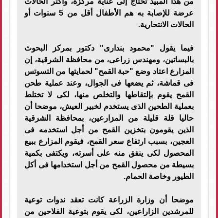
من هذا المبيد تحتاج إلى عناية مركزة، وأكثر الحالات
عرضة للإصابة به هم الأطفال أقل من 5 سنوات أو
الحالات الانتحارية.
فيما يقول "محمود بندارى" دكتور بمركز البحوث
بالبساتين، ومهندس زراعى، من محافظة الشرقية، إن
المزارع اعتاد وضع "حبة القمح" لحمايتها من التسوتس
فى قماشة، ثم يضعها فى الجوال، وعند عملية طحن
القمح يقوم بإلتقاطها والتخلص منها، لكى لا تختلط
بعملية الطحين الذى يستخدم لخبير العيش، موضحا أن
حاليا قلة قليلة من المزارعين، بمحافظة الشرقية
الذين يقومون بتخزين القمح من أجل استخدمه فى
العجين، بسبب ارتفاع سعر القمح، فيقوم المزارع ببيع
المحصول لكى ينفق منه على أسرته، ويكتفى بكمية
بسيطة من محصول القمح من أجل استخدامها فى أكل
الطيور وخاصة الحمام.
موضحا أن وزارة الزراعة كانت تعقد ندوات توعية
للمرشدين الزاراعين، لكى يقوم بتوعية الفلاحين من