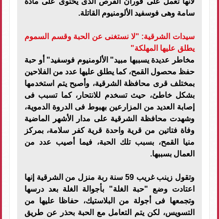
لأنها تعمل على فوران القرص الذى يحتوى على مادة
سامة وهى فوسفيد الألومنيوم القاتلة.
سيدات الشرقية: "لا نستغنى عن الحبة وقسم السموم
يطلق عليها المهلكة"
مخاطر عديدة يسببها مبيد" الألومنيوم فوسفيد" أو حبة
حفظ محصول القمح، كما يطلق عليها عدد من الفلاحين
بمختلف قرى محافظة الشرقية، وأصبح يتم استخدمها
بشكل خاطئ، حيث تسخدم للانتحار، كما تسبب فى
إصابة العديد من المزارعين بهبوط فى الدروة الدموية،
وشهدت محافظة الشرقية على مدار الأشهر الماضية
وفاة فتاتين من قرية واحدة قرية كفر سلامة، بمركز
منيا القمح، بسبب تلك الحبة، فيما أصيب عدد من
العمال بسببها.
وتقول زينب غريب 59 سنة ربة منزل من الشرقية إنها
اعتادت وضع "حبة الغلة" بأجوالة الغلة بعد درسها
وتجمعها فى أجولة من البلاستيك، حفاظا عليها من
التسويس، لكن يتم التعامل مع الحبة بحذر عن طريق