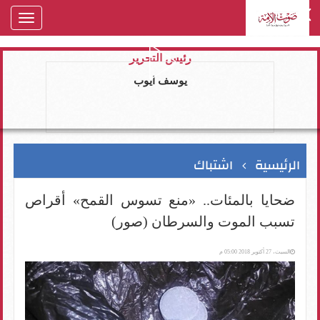
oggle
gation
رئيس التحرير
يوسف ايوب
الرئيسية
اشتباك
ضحايا بالمئات.. «منع تسوس القمح» أقراص
تسبب الموت والسرطان (صور)
السبت، 27 أكتوبر 2018 05:00 م