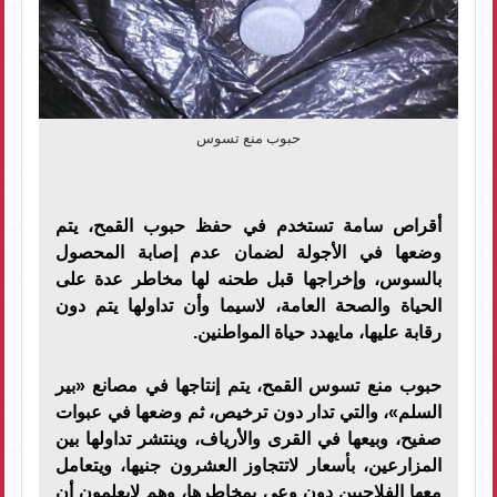
حبوب منع تسوس
أقراص سامة تستخدم في حفظ حبوب القمح، يتم
وضعها في الأجولة لضمان عدم إصابة المحصول
بالسوس، وإخراجها قبل طحنه لها مخاطر عدة على
الحياة والصحة العامة، لاسيما وأن تداولها يتم دون
رقابة عليها، مايهدد حياة المواطنين.
حبوب منع تسوس القمح، يتم إنتاجها في مصانع «بير
السلم»، والتي تدار دون ترخيص، ثم وضعها في عبوات
صفيح، وبيعها في القرى والأرياف، وينتشر تداولها بين
المزارعين، بأسعار لاتتجاوز العشرون جنيها، ويتعامل
معها الفلاحيين دون وعي بمخاطرها، وهم لايعلمون أن