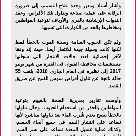
وأشار أستاذ ومدير وحدة علاج التسمم، إلى ضرورة
الرقابة على عملية صناعة وتداول تلك الأقراص، وعقد
الندوات الإرشادية بالقرى والأرياف لتوعية المواطنين
بمخاطرها والحد من الكوارث التي تسببها.
ولم تكن الحبوب السامة وسيلة الموت بالخطأ فقط
لكنها كانت وسيلة جيدة للانتحار أيضا، حيث إنه وفقا
لآخر إحصائية لعدد حالات الانتحار التى سجلتها
مستشفيات محافظة الفيوم، فى الفترة من شهر يونيو
2017 إلى نظيره فى العام الجارى 2018، بلغت 55
حالة ناتجة عن تناول أقراص سوس القمح عن طريق
القصد.
وأوصت تقارير بمديرية الصحة بالفيوم بتوعية
المواطنين بالحذر من استخدام الحبوب، وحال تناولها
بالخطأ ينصح بعدم شُرب الماء بعد تناولها مباشرة لأنها
تساعد على انتشار السم فى جميع أنحاء الجسم،
وكذلك عملية غسيل المعدة تساعد على نشر السم،