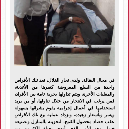
في محال البقالة، ولدى تجار الغلال، تعد تلك الأقراص
واحدة من السلع المعروضة كغيرها من الأغذية،
والمعلبات الأخرى ويتم تداولها بحرية تامة بين الأفراد،
فمن يرغب في الانتحار من خلال تناولها، أو من يريد
استخدامها في أعمال إجرامية يقوم بشرائها بسهولة
ويسر وبأسعار زهيدة، وتزداد عملية بيع تلك الأقراص
عقب حصاد محصول القمح، لتخزينه بالمنازل وتصنيعه
خبزا، وهو الأمر الذي أودى بحياة الكثيرين من