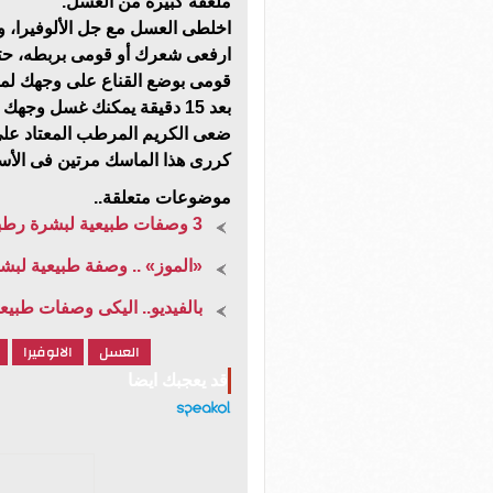
ملعقة كبيرة من العسل.
اخلطى العسل مع جل الألوفيرا،
ارفعى شعرك أو قومى بربطه، حتى
قومى بوضع القناع على وجهك لمدة 15 دقيقة حتى يمتص الجلد القناع با
بعد 15 دقيقة يمكنك غسل وجهك بالماء الفاتر.
ضعى الكريم المرطب المعتاد على 
كررى هذا الماسك مرتين فى الأ
موضوعات متعلقة..
3 وصفات طبيعية لبشرة رطبة وناعمة.. تعرفي عليها
«الموز» .. وصفة طبيعية لبشر
بالفيديو.. اليكى وصفات طبيع
العسل
الالوفيرا
قد يعجبك ايضا