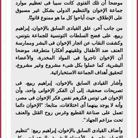
موضحا أن تلك الفتوى كانت سببا فى تعظيم موارد
جماعة الإخوان والتنظيم الدولى بشكل غير مسبوق
على الإطلاق، حيث أباحوا كل ما هو ممنوع قانونًا
.
من جانب آخر، علق القيادى السابق بالإخوان، إبراهيم
ربيع، على فضح السلطات التونسية للجماعة بتونس،
وكشفت النقاب عن اتجار الإخوان فى البشر وممارسة
العنف ضد الأطفال وتلقينهم أفكارا متطرفة، موضحا
أن الإخوان تاجروا فى المواد المخدرة، والأعضاء
البشرية، كما عملوا بكل شىء مشروع وغير مشروع،
لتحقيق أهداف الجماعة الاستخباراتية
.
وأشار القيادى السابق بالإخوان، إبراهيم ربيع، فى
تصريحات صحفية، إلى أن الفكر الإخوانى واحد، وأن
الإخوان فى تونس فكرهم نفس فكر الإخوان فى مصر،
وأنه لا يوجد بينهما أى اختلافات، متابعا: "الإخوان دائما
تعمل على صناعة القطيع وغرس روح القتل والعنف
تحت مزاعم الجهاد".
وأضاف القيادى السابق بالإخوان، إبراهيم ربيع: "تنظيم
الإخوان يتاجر فى الأعضاء البشرية والمخدرات، وكل