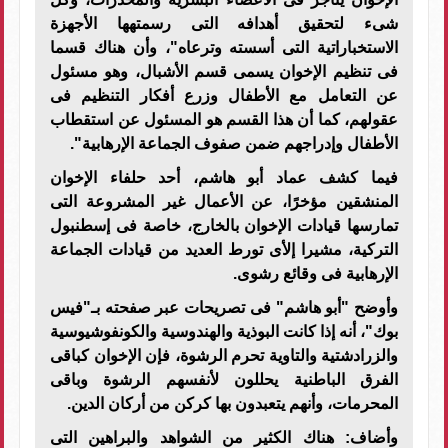
شىء لتحقيق أهدافه التى رسمتهها الأجهزة
الاستخباراتية التى أسسته وترعاه"، وأن هناك قسما
فى تنظيم الإخوان يسمى قسم الأشبال، وهو مسئول
عن التعامل مع الأطفال وزرع أفكار التنظيم فى
عقولهم، كما أن هذا القسم هو المسئول عن استقطاب
الأطفال وإدراجهم ضمن صفوف الجماعة الإرهابية".
فيما كشف عماد أبو هاشم، أحد حلفاء الإخوان
المنشقين مؤخرًا، عن الأعمال غير المشروعة التى
تمارسها قيادات الإخوان بالخارج، خاصة فى إسطنبول
التركية، مشيرا إلأى تورط العديد من قيادات الجماعة
الإرهابية فى وقائع رشوى
.
وأوضح "أبو هاشم" فى تصريحات عبر صفحته بـ"فيس
بوك"، أنه إذا كانت البوذية والهندوسية والكونفوشيوسية
والزرادشتية والتاوية تحرم الرشوة، فإن الإخوان كباقى
الفرق الباطنية يحللون لأنفسهم الرشوة وباقى
المحرمات، وأنهم يتعبدون بها كركن من أركان الدين.
وأضاف: هناك الكثير من الشواهد والبراهين التى