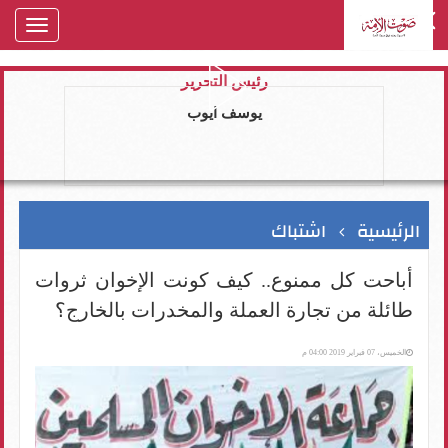
oggle
gation
رئيس التحرير
يوسف ايوب
الرئيسية
اشتباك
أباحت كل ممنوع.. كيف كونت الإخوان ثروات
طائلة من تجارة العملة والمخدرات بالخارج؟
الخميس، 07 فبراير 2019 04:00 م