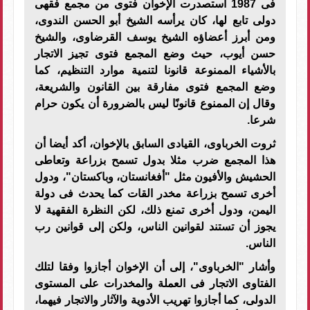
فى 1987 استصدرت الإخوان فتوى من مجمع فقهى
دولى تابع لها، كان يرأسه الشيخ أبو الحسن الندوى،
ومن أبرز أعضاؤه الشيخ يوسف القرضاوى، والشيخ
حسن أيوب، حيث وضع المجمع فتوى تجيز الاتجار
بالأشياء الممنوعة قانونا لتنمية موارد التنظيم، كما
وضع المجمع فتوى مفارقة بين القانون والشريعة،
وقال إن الممنوع قانونًا ليس بالضرورة أن يكون حرام
شرعا
.
ثروت الخرباوى، القيادى السابق بالإخوان، أكد أيضا أن
هذا المجمع ضرب مثلا بدول تسمح بزراعة وتعاطى
الحشيش والأفيون مثل "أفغانستان، وباكستان"، ودول
أخرى تسمح بزراعة مخدر القات كما يحدث فى دولة
اليمن، ودول أخرى تمنع ذلك، لكن النظرة الفقهية لا
يجوز أن تستند لقوانين الناس، ولكن إلى قوانين رب
الناس
.
وأشار "الخرباوى"، إلى أن الإخوان أجازوا وفقا لتلك
الفتاوى الاتجار فى العملة والمخدرات على المستوى
الدولى، كما أجازوا تهريب الأدوية والآثار والاتجار فيهما،