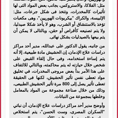
مثل: الفلاكا، والاستروكس، بجانب بعض المواد التى لها
تأثيرات كالمخدرات، وتتخذ فى شكل جرعات، مثل:
الإلبيسة، والكراك "بيكربونات الهوريين"، وهى مكعبات
تؤخذ بالاستنشاق أو الشرب، وهو لا يأخذ شكلا صيدليا،
ولا يتم تصنيعه كأقراص أو حقن، وبالتالى لا يمكن أن
يتم بيعها بالصيدليات بشكل نهائى.
من جانبه، يقول الدكتور على عبدالله، مدير أحد مراكز
دراسات علاج الإدمان، إن الحشيش مادة طبيعية، إلا أنه
يتم إساءة استخدامه، وفى حال إلقاء القبض على
شخص خلال حيازته له يتم محاكمته، وبالتالي للالتفاف
على هذا الأمر بدأ بعض مروجى المخدرات، في تخليق
مواد تعطى نفس تأثير الحشيش، لكنها فى الحقيقة
تعطى تأثير يصل إلى 800 مرة تأثير الحشيش الطبيعى،
وذلك من خلال صناعة مجموعة من المواد بالمعامل
وخلطها بمجموعة من النباتات.
وأوضح مدير أحد مراكز دراسات علاج الإدمان، أن نباتي
"السكران المصرى، وست الحسن"، يتم استخلاص