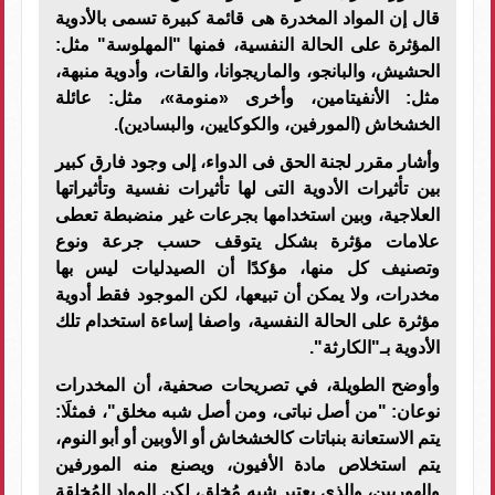
قال إن المواد المخدرة هى قائمة كبيرة تسمى بالأدوية
المؤثرة على الحالة النفسية، فمنها "المهلوسة" مثل:
الحشيش، والبانجو، والماريجوانا، والقات، وأدوية منبهة،
مثل: الأنفيتامين، وأخرى «منومة»، مثل: عائلة
الخشخاش (المورفين، والكوكايين، والبسادين).
وأشار مقرر لجنة الحق فى الدواء، إلى وجود فارق كبير
بين تأثيرات الأدوية التى لها تأثيرات نفسية وتأثيراتها
العلاجية، وبين استخدامها بجرعات غير منضبطة تعطى
علامات مؤثرة بشكل يتوقف حسب جرعة ونوع
وتصنيف كل منها، مؤكدًا أن الصيدليات ليس بها
مخدرات، ولا يمكن أن تبيعها، لكن الموجود فقط أدوية
مؤثرة على الحالة النفسية، واصفا إساءة استخدام تلك
الأدوية بـ"الكارثة".
وأوضح الطويلة، في تصريحات صحفية، أن المخدرات
نوعان: "من أصل نباتى، ومن أصل شبه مخلق"، فمثلَا:
يتم الاستعانة بنباتات كالخشخاش أو الأوبين أو أبو النوم،
يتم استخلاص مادة الأفيون، ويصنع منه المورفين
والهوريين، والذى يعتبر شبه مُخلق، لكن المواد المُخلقة