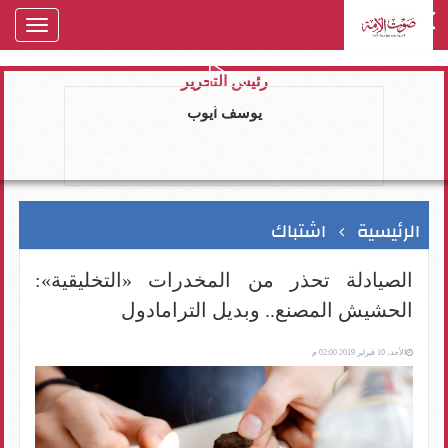
oggle
gation
رئيس التحرير
يوسف ايوب
الرئيسية
اشتباك
الصيادلة تحذر من المخدرات «التخليقية»:
الحشيش المصنع.. وبديل الترامادول
الأحد، 10 فبراير 2019 02:00 م