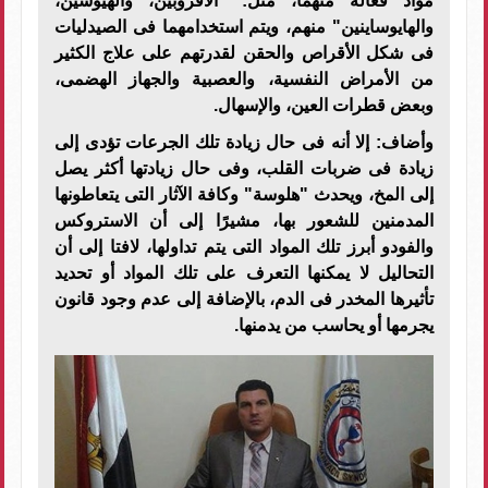
مواد فعالة منهما، مثل: "الأفروبين، والهيوسين،
والهايوساينين" منهم، ويتم استخدامهما فى الصيدليات
فى شكل الأقراص والحقن لقدرتهم على علاج الكثير
من الأمراض النفسية، والعصبية والجهاز الهضمى،
وبعض قطرات العين، والإسهال.
وأضاف: إلا أنه فى حال زيادة تلك الجرعات تؤدى إلى
زيادة فى ضربات القلب، وفى حال زيادتها أكثر يصل
إلى المخ، ويحدث "هلوسة" وكافة الآثار التى يتعاطونها
المدمنين للشعور بها، مشيرًا إلى أن الاستروكس
والفودو أبرز تلك المواد التى يتم تداولها، لافتا إلى أن
التحاليل لا يمكنها التعرف على تلك المواد أو تحديد
تأثيرها المخدر فى الدم، بالإضافة إلى عدم وجود قانون
يجرمها أو يحاسب من يدمنها.