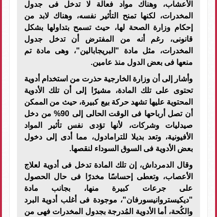
الأعشاب، وهناك مواد فعالة لا تدخل فى جدول
المخدرات، لكنها تمنح التأثير نفسه، وهناك لابد من
إحكام وزارة الصحة لها، حيث تسمح بتداولها بشكل
قانونى، رغم أنه من المفترض أن تدخل جدول
المخدرات، مثل مادة "البريجابالين"، وهى مادة تم
منعها فى بعض الدول منذ عامين.
وأشار إلى أن وزارة الخارجية حذرت من استخدام أدوية
تحتوى على تلك المادة، مشيرًا إلى أن تلك الأدوية
المحتوية عليها تشهد حركة بيع كبيرة، حيث من الممكن
أن تصل أرباحها فى الوقت الحالى إلى 90% من دخل
صيدليات وشركات، لأنها تؤدى نفس تأثير المواد
الأفيونية، وتعد بديلا للترامادول، مما أدى إلى دخول
بعض الأدوية فى السوق السوداء لنقصها.
وقال الدمرداش، إن تلك المادة تدخل فى أدوية لعلاج
الأعصاب، وتعطى إحساسًا مخدرًا فى حال الحصول
على جرعات كبيرة منها، بجانب مادة
"ديكيستروانيسورفان"، موجودة فى أغلب أدوية البرد
والكُحة، أما الأدوية المُدرجة بجدول المخدرات فهى من