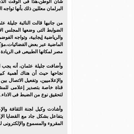
شأن الوطن،هذا فى الوقت الذى 
البرلمان معللين ذلك بأنها تواجه ا
من جانبها قالت النائبة جليلة عث
الضوابط التى وضعها المجلس الأع
والرياضية إيجابية، وتواجه الفوضى
الماضية عبر بعض الفضائيات،مؤك
مصر لمكانها الطبيعى فى الريادة ا
وأضافت جليلة عثمان، أنه يجب ا
نجاحها حيث أن هناك أهمية كبير
والإعلاميين، وتفعيل الاتصال بين 
قناة خاصة بتصدير إعلامى للمشا
لتحقيق نوع من الضبط فى الاداء.
وأشادت وكيل لجنة الثقافة والإع
يتفاعل بشكل جاد مع القضايا الإع
المقروء والمسموع والإلكترونى 