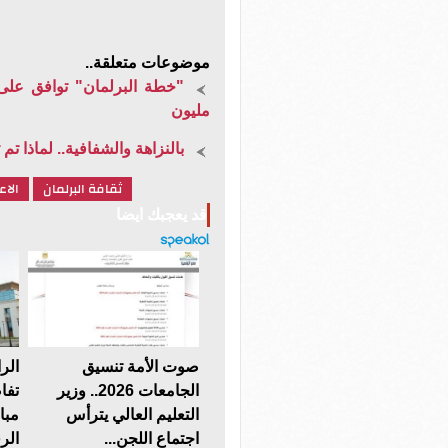
موضوعات متعلقة..
مليون
بالنزاهة والشفافية.. لماذا ت
ثقافة البرلمان
الاع
قد يعجبك ايضا
صوت الأمة تنسيق
الر
الجامعات 2026.. وزير
تفا
التعليم العالي يترأس
مبا
اجتماع اللجن...
الر