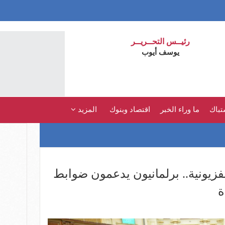
رئيــس التحــريــر
يوسف أيوب
تباك
ما وراء الخبر
اقتصاد وبنوك
المزيد
لفزيونية.. برلمانيون يدعمون ضوابط
ة