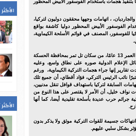
يا بتنفيذ هجمات باستخدام الفوسفور الأبيض المحظور
الأكثر 
لجارديان، ، اتهامات وجهها محققون دوليون لتركيا،
دام الفوسفور الأبيض المحظور دوليا كاشفة بواقع
يا للفوسفور، المصنف في قوائم الأسلحة الكيماوية،
.
فتى سوري يدعى محمد بالغ من العمر 13 عامًا، من سكان تل تمر بمحافظة الحسكة
ل الإعلام الدولية صوره على نطاق واسع، وعليه
تقارير إنها جراء هجمات التركية الكيماوية، ورغم
برًا نائب الرئيس التركي، فؤاد أقطاي، أن جميع تلك
اتهامات السابقة لتركيا باستهداف قوافل تنقل مدنيين،
ت نواف خليل، أن الأمر لا يقتصر على هذا النوع من
ية جرائم حرب عديدة بأسلحة تقليدية أيضا، كما أنها
الأكثر 
انتهاكات جسيمة للقوات التركية موثق ولا يذكر بدون
ؤثر بشكل سلبي عليهم.