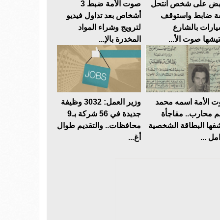
بض على شخص انتحل
صوت الأمة ضبط 3
 ضابط واستوقف
أشخاص بعد تداول فيديو
يارات بالشارع
لترويج وشراء المواد
تيشها صوت الأ...
المخدرة بالإ...
 الأمة اسمه محمد
وزير العمل: 3032 وظيفة
م محارب.. مفاجأة
جديدة في 56 شركة بـ9
فها البطاقة الشخصية
محافظات.. والتقديم طوال
مل ...
أغ...