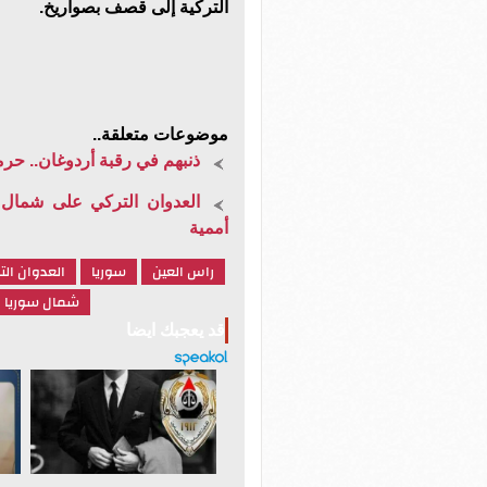
التركية إلى قصف بصواريخ.
موضوعات متعلقة..
ذنبهم في رقبة أردوغان.. حرمان 68 ألف طالب من التعليم بسبب العدوا
أممية
راس العين
سوريا
العدوان الت
شمال سوريا
قد يعجبك ايضا