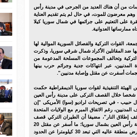
اسات من أن هناك العديد من الجرحى في مدينة رأس
 وهم معرضون للموت، في حال لم يتم تقديم العناية
رة على التعتيم على جرائمها في شمال سوريا كيلا
ه ممارساتها العدوانية.
معة، القوات التركية والفصائل السورية الموالية لها
ا ضد المقاتلين الأكراد شمال شرقي سوريا، وذكرت
التركية وتحالف المجموعات المسلحة المدعومة من
ة المدنيين، عبر انتهاكات جدية وجرائم حرب بينها
جمات أسفرت عن مقتل وإصابة مدنيين".
الهيئة التنفيذية لقوات سوريا الديمقراطية حكمت
بيب اليوم الأحد، بمقتل نحو 20 شخصا خلال القصف التركى على مدينة رأس العين
ضية، وقال حبيب - في تصريحات لراديو (سوا) الأمريكى "إن
المدنيين، رغم الاتفاق المبرم مع الولايات المتحدة
 إطلاق النار"، مضيفا أن الطيران التركي قصف
العديد من المناطق المدنية بمدينة رأس العين بشمال سوريا؛ ما أسفر عن مقتل 20
شخصا على الأقل إضافة إلى تعرض منطقة عاليه التي تبعد 30 كيلومترا عن الحدود