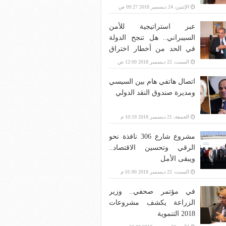
الإثنين، 24 ديسمبر 2018 09:27 ص
عبر استراتيجية للأمن
السيبراني.. هل تنجح الدولة
في الحد من أخطار اختراق
بنية الاتصالات؟
السبت، 22 ديسمبر 2018 12:00 ص
اتصال هاتفي هام بين السيسي
ومديرة صندوق النقد الدولي
الجمعة، 21 ديسمبر 2018 10:19 م
مشروع شارع 306 نافذة نحو
الرقي وتحسين الاقتصاد..
ويبقى الأمل
السبت، 22 ديسمبر 2018 01:00 م
في مؤتمر صحفي.. وزير
الزراعة يكشف مشروعات
2018 التنموية