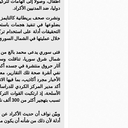
أطفال، وصولًا إلى اتهامات لترك
دوليا، ضد المدنيين الأكراد.
ونشرت صحف بريطانية كالتايمز وا
بضلوعها في تنفيذ هجمات باستخ
التحقيقات أدلة على استخدام ترك
خلال عمليتها في الشمال السوري
شمال شرق سوريا، تناقلت وسائ
آثار حروق منتشرة في جسده أكدت 
نفي أنقرة صحة تلك التقارير، معت
الأخبار مجرد أكاذيب، بما فيها ال
أكد مدير المركز الكردي للدراسا
الأسلحة، إذ ارتكبت القوات الترك
تسبب بتهجير أكثر من 300 ألف نازح.
وبيّن نواف أن حديث الأكراد عن 
أدلة لأن ذلك من شأنه أن يكون م