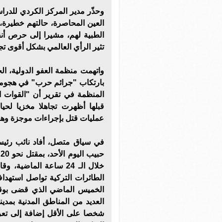
وحذّر مدير المركز الكردي للدر
العين المحاصرة، حالتهم خطيرة،
الطبية لهم، مشيرا إلى حرص أنق
تثير الرأي العالمي بشكل أقوى تجا
واتهمت منظمة العفو الدولية، الج
بارتكاب "جرائم حرب" في هجومه
المنظمة في تقرير أن "القوات 
قبلها أظهرت تجاهلا مخزيا لحيا
عمليات قتل بإجراءات موجزة وه
في سياق متصل، أفاد نائب رئيس 
ح
خلال الـ 24 ساعة الما
الطائرات التركية تواصل استهداف 
الخميس الماضي الذي قضى بوقف