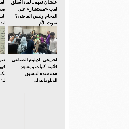
علشان نفهم.. لماذا يُطلق
الق
لقب «مستشار» على
صفة
المحام وليس القاضى؟
الس
صوت الأم...
لتف
لخريجي الدبلوم الصناعي..
صوت
قائمة كليات ومعاهد
فهي
«هندسة» لتنسيق
تكش
الدبلومات ا...
لـ"ا