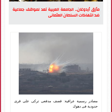
مأزق أردوغان.. الجامعة العربية تعد لمواقف جماعية
ضد انتهاكات السلطان العثمانى
مصادر رسمية عراقية: قصف مدفعى تركى على قرى
حدودية فى دهوك