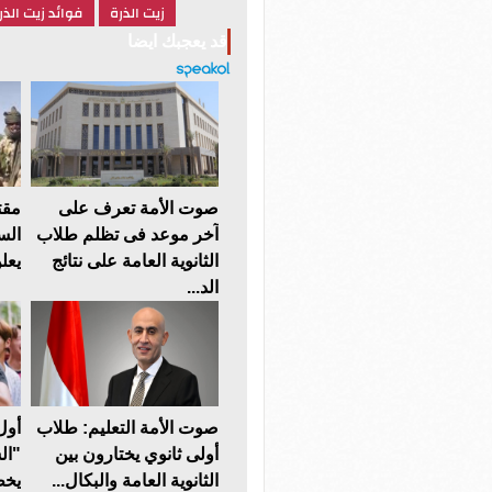
زيت الذرة
فوائد زيت الذر
قد يعجبك ايضا
صوت الأمة تعرف على
مقت
آخر موعد فى تظلم طلاب
الس
الثانوية العامة على نتائج
يعلن
الد...
صوت الأمة التعليم: طلاب
أول
أولى ثانوي يختارون بين
"ال
الثانوية العامة والبكال...
يخط