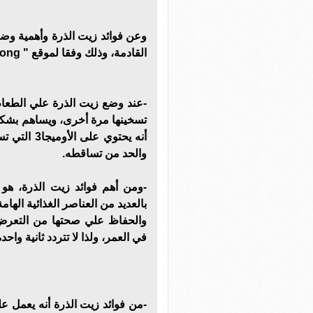
وعن فوائد زيت الذرة وأهمية وضع
القادمة، وذلك وفقا لموقع " livestrong"، ومنها:
-عند وضع زيت الذرة علي الطعام
تسخينها مرة أخرى، ويساهم بشك
أنه يحتوي 
والحد من تساقطه.
-ومن أهم فوائد زيت الذرة، هو ا
بالعديد من العناصر الغذائية اله
والحفاظ علي صحتها من التعرض 
في العمر، ولذا لا تتردد ثانية واحد
-من فوائد زيت الذرة أنه يعمل عل