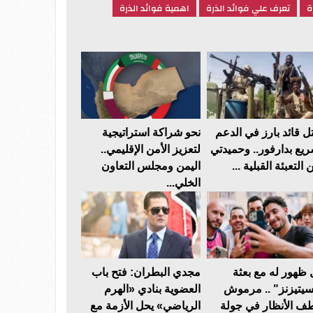
ة
تعرف علي فوائد الذرة
اهمية فوائد الذرة
ل قائد بارز في الدعم
نحو شراكة استراتيجية
ريع بدارفور.. وحميدتي
لتعزيز الأمن الإقليمي..
 التعبئة القبلية ...
اليمن ومجلس التعاون
الخلي...
 ظهور له مع بعثة
مجدي البطران: فتح باب
سيتيزنز" .. مرموش
العضوية بنادي «الهرم
ف الأنظار في جولة
الرياضي» يحل الأزمة مع