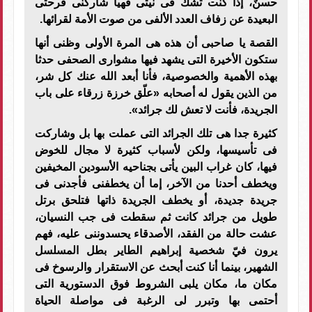
حسنٌ، إذا كنت تشك فى نيتى فهيا شاركنى فرحتى
البعيدة عن زفاف العدد الألفى من صوت الأمة لقرائها.
القصة يا صاحبى أن هذه هى المرة الأولى وظنى أنها
ستكون الأخيرة التى يشهد فيها مشوارى الصحفى حدثا
بهذه الأهمية والخصوصية، فأنا أبعد الله عنك كل شر،
من الذين يقول له أصحابه «علّق خرزة زرقاء على باب
الجريدة، فأنت لا تعش لك جرائد».
كثيرة جدا هى تلك الجرائد التى عملت بها بل وشاركت
فى تأسيسها، ولكن لأسباب كثيرة لا مجال للخوض
فيها، كان غراب البين يأتى بجناحيه الأسودين المخيفين
ويخطف أحدنا من الآخر، إما أن يخطفنى فأجدنى فى
جريدة جديدة، أو يخطف الجريدة ذاتها فتلحق برتل
طويل من جرائد كانت ثم سقطت فى جب النسيان،
عشت حالة من الفقد، الأصدقاء يحسدوننى عليه، فهم
يرون فيّ شخصية إبراهيم الطاير بطل المسلسل
الشهير، بينما أنا كنت أبحث عن الاستقرار والرسوخ فى
مكان ما، مكان يلبى الشروط فوق الدستورية التى
أحتمى بها وتبرر لى الرغبة فى مواصلة الحياة