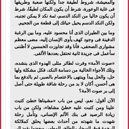
والمعيشة، شروط لطيفة جدا ولكنها صعبة وطريقها
فى غاية الوعورة، شرط أن يكون المكان لطيفًا، شرط
أن يكون خاليا من النكد الدسم، ثمة نكد لا يمكن تجنبه،
ولكن النكد الدسم يحيل حياتك إلى قطعة من الجحيم.
وما بين الطيران الذى أنا محسود عليه، وما بين الرغبة
الدفينة فى وجود كهف يأوى الإنسان إليه، مضى معظم
مشوارى الصحفى، فأنا وقد تجاوزت الخمسين لا أظننى
سأعمل فى جريدة ثانية تحتفل بعددها الألفى.
«صوت الأمة» وفرت لطائر مثلى الهدوء الذى ينشده،
وتلك الأجواء الخالية من دسامة النكد، فكل مشكلة ولها
حل، والحل يبدأ وينتهى بالاعتصام بالصبر، ثم بالدفع بما
هى أحسن، أكان لا بد من رحلة شاقة طويلة حتى أصل
إلى بر صوت الأمة؟
الآن أقول: نعم، ليس من باب «مشيناها خطىَ كتبت
علينا ومن كتبت عليه خطيً مشاها»، ولكن من باب
زيادة الرصيد فى بنك الألم الإنسانى، وتأمل رحلة
شهدت ما شهدته من أحداث بعضها يحلق كملائكة
الرحمة فوق السحاب الطاهر المطهر، وبعضها يقود إلى