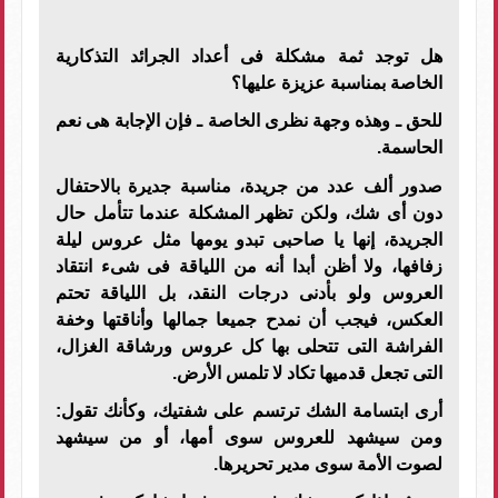
هل توجد ثمة مشكلة فى أعداد الجرائد التذكارية
الخاصة بمناسبة عزيزة عليها؟
للحق ـ وهذه وجهة نظرى الخاصة ـ فإن الإجابة هى نعم
الحاسمة.
صدور ألف عدد من جريدة، مناسبة جديرة بالاحتفال
دون أى شك، ولكن تظهر المشكلة عندما تتأمل حال
الجريدة، إنها يا صاحبى تبدو يومها مثل عروس ليلة
زفافها، ولا أظن أبدا أنه من اللياقة فى شىء انتقاد
العروس ولو بأدنى درجات النقد، بل اللياقة تحتم
العكس، فيجب أن نمدح جميعا جمالها وأناقتها وخفة
الفراشة التى تتحلى بها كل عروس ورشاقة الغزال،
التى تجعل قدميها تكاد لا تلمس الأرض.
أرى ابتسامة الشك ترتسم على شفتيك، وكأنك تقول:
ومن سيشهد للعروس سوى أمها، أو من سيشهد
لصوت الأمة سوى مدير تحريرها.