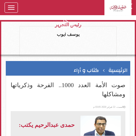
oggle
gation
رئيس التحرير
يوسف ايوب
الرئيسية
كتاب و أراء
صوت الأمة العدد 1000.. الفرحة وذكرياتها
ومشاكلها
السبت، 22 فبراير 2020 03:05 م
حمدى عبدالرحيم يكتب: