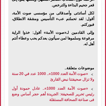
قعر جحيم البذاءة والترخص.
لكل أساتذتى وأصدقائى من مؤسسى صوت الأمة،
أقول: لقد تحملتم عبء التأسيس ومشقة الانطلاق،
فبوركتم.
وإلى القادمين لـ«صوت الأمة» أقول: خذوا الراية
مرفوعة وسلموها لمن سيأتون بعدكم بحب وعطاء أنتم
أهل له.
موضوعات متعلقة..
«صوت الأمة العدد 1000».. 1000 عدد في 20 سنة
ولا تزال صحيفتنا نبض القارئ
«صوت الأمة العدد 1000».. عادل حمودة أول
رئيس تحرير للصحيفة: الجريدة أهم حجر أساس وضع
فى صناعة الصحافة المستقلة