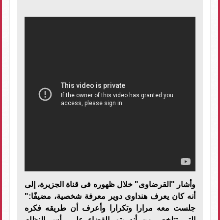
وأشار "القرضاوى" خلال ظهوره فى قناة الجزيرة، إلى
أنه كان يعرف هنداوى دوير معرفة شخصية، مضيفًا:"
جلست معه مرارا وتكرارا وأعرف أن طريقه فكره
التى تتلخص من أنه يتم القضاء على رأس النظام