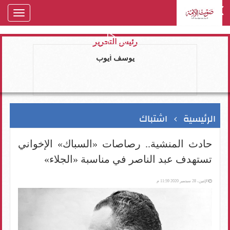
oggle
gation
رئيس التحرير
يوسف ايوب
الرئيسية
اشتباك
حادث المنشية.. رصاصات «السباك» الإخواني
تستهدف عبد الناصر في مناسبة «الجلاء»
الإثنين، 28 سبتمبر 2020 11:59 م