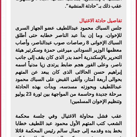
عقب ذلك بـ"حادثة المنشية".
تفاصيل حادثة الاغتيال
جلس السباك محمود عبداللطيف عضو الجهاز السرى
للإخوان، وما إن بدأ عبد الناصر خطابه حتى أطلق
السباك الإخوانى 8 رصاصات صوب عبدالناصر، وأصاب
معظمها الوزير السودانى ميرغنى حمزة وسكرتير هيئة
التحرير بالإسكندرية أحمد بدر الذى كان يقف إلى جانب
ناصر، وعلى الفور هجم ضابط يرتدى زيا مدنياً اسمه
إبراهيم حسن الحالاتى الذى كان يبعد عن المتهم
بحوالى أربعة أمتار، وألقى القبض على السباك محمود
عبداللطيف وبحوزته مسدسه، وبدأت بهذه الحادثة
مرحلة جديدة وحاسمة من المواجهة بين ثورة 23 يوليو
وتنظيم الإخوان المسلمين!
عقب فشل محاولة الاغتيال وفي جلسة محكمة
الشعب كتب المتهم الأول محمود عبد اللطيف خطابا
بخط يده وقدمه إلى جمال سالم رئيس المحكمة قائلا