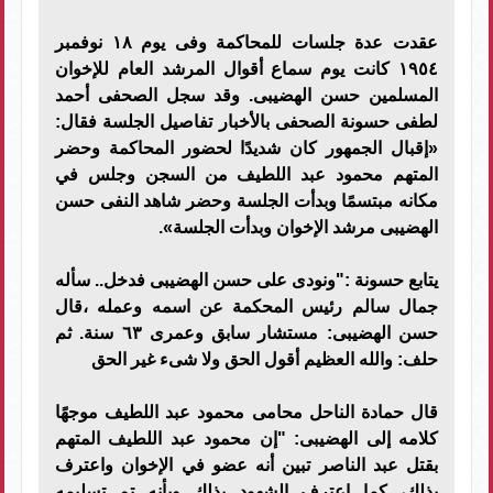
عقدت عدة جلسات للمحاكمة وفى يوم ١٨ نوفمبر
١٩٥٤ كانت يوم سماع أقوال المرشد العام للإخوان
المسلمين حسن الهضيبى. وقد سجل الصحفى أحمد
لطفى حسونة الصحفى بالأخبار تفاصيل الجلسة فقال:
«إقبال الجمهور كان شديدًا لحضور المحاكمة وحضر
المتهم محمود عبد اللطيف من السجن وجلس في
مكانه مبتسمًا وبدأت الجلسة وحضر شاهد النفى حسن
الهضيبى مرشد الإخوان وبدأت الجلسة».
يتابع حسونة :"ونودى على حسن الهضيبى فدخل.. سأله
جمال سالم رئيس المحكمة عن اسمه وعمله ،قال
حسن الهضيبى: مستشار سابق وعمرى ٦٣ سنة. ثم
حلف: والله العظيم أقول الحق ولا شىء غير الحق
قال حمادة الناحل محامى محمود عبد اللطيف موجهًا
كلامه إلى الهضيبى: "إن محمود عبد اللطيف المتهم
بقتل عبد الناصر تبين أنه عضو في الإخوان واعترف
بذلك، كما اعترف الشهود بذلك وبأنه تم تسليمه