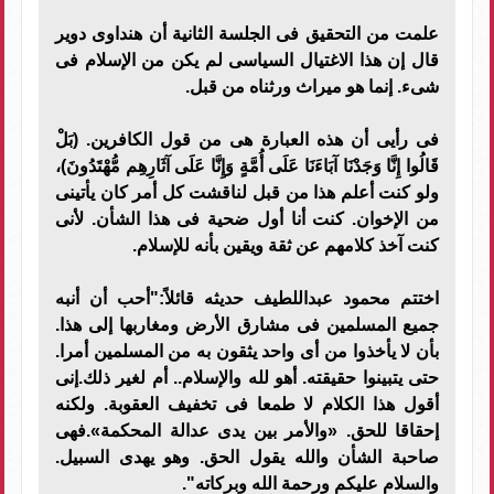
علمت من التحقيق فى الجلسة الثانية أن هنداوى دوير
قال إن هذا الاغتيال السياسى لم يكن من الإسلام فى
شىء. إنما هو ميراث ورثناه من قبل.
فى رأيى أن هذه العبارة هى من قول الكافرين. (بَلْ
قَالُوا إِنَّا وَجَدْنَا آبَاءَنَا عَلَى أُمَّةٍ وَإِنَّا عَلَى آثَارِهِم مُّهْتَدُونَ)،
ولو كنت أعلم هذا من قبل لناقشت كل أمر كان يأتينى
من الإخوان. كنت أنا أول ضحية فى هذا الشأن. لأنى
كنت آخذ كلامهم عن ثقة ويقين بأنه للإسلام.
اختتم محمود عبداللطيف حديثه قائلاً:"أحب أن أنبه
جميع المسلمين فى مشارق الأرض ومغاربها إلى هذا.
بأن لا يأخذوا من أى واحد يثقون به من المسلمين أمرا.
حتى يتبينوا حقيقته. أهو لله والإسلام.. أم لغير ذلك.إنى
أقول هذا الكلام لا طمعا فى تخفيف العقوبة. ولكنه
إحقاقا للحق. «والأمر بين يدى عدالة المحكمة».فهى
صاحبة الشأن والله يقول الحق. وهو يهدى السبيل.
والسلام عليكم ورحمة الله وبركاته".