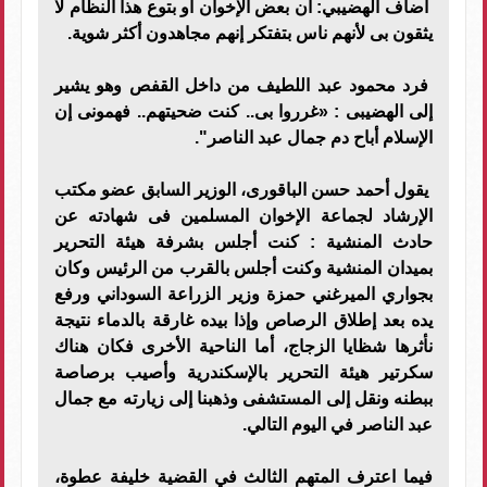
أضاف الهضيبي: أن بعض الإخوان أو بتوع هذا النظام لا
يثقون بى لأنهم ناس بتفتكر إنهم مجاهدون أكثر شوية.
فرد محمود عبد اللطيف من داخل القفص وهو يشير
إلى الهضيبى : «غرروا بى.. كنت ضحيتهم.. فهمونى إن
الإسلام أباح دم جمال عبد الناصر".
يقول أحمد حسن الباقورى، الوزير السابق عضو مكتب
الإرشاد لجماعة الإخوان المسلمين فى شهادته عن
حادث المنشية : كنت أجلس بشرفة هيئة التحرير
بميدان المنشية وكنت أجلس بالقرب من الرئيس وكان
بجواري الميرغني حمزة وزير الزراعة السوداني ورفع
يده بعد إطلاق الرصاص وإذا بيده غارقة بالدماء نتيجة
نأثرها شظايا الزجاج، أما الناحية الأخرى فكان هناك
سكرتير هيئة التحرير بالإسكندرية وأصيب برصاصة
ببطنه ونقل إلى المستشفى وذهبنا إلى زيارته مع جمال
عبد الناصر في اليوم التالي.
فيما اعترف المتهم الثالث في القضية خليفة عطوة،