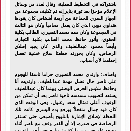
باشتراكه في التخطيط للعملية، وقال لعدد من وسائل
الإعلام مؤخرًا بعد ثورة يناير إنه تم تكليف مجموعة من
الجهاز السري للجماعة من أربعة أشخاص كان يقودها
هنداوي دوير، الذي كان يعمل محامياً وكان هو الثالث
في المجموعة وكان معه محمد النصيري، الطالب بكلية
الحقوق، وأنور حافظ محمد الطالب بكلية التجارة،
وأيضاً محمود عبداللطيف والذي كان يجيد إطلاق
الرصاص، وكان بحوزته قطعتا سلاح خشية تعطل
إحداهما لأي أسباب.
واضاف: وارتدى محمد النصيري حزاما ناسفا للهجوم
على ناصر حال فشل مهمة عبداللطيف، وارتديت أنا
وحافظ ملابس الحرس الوطني وبينما كان عبداللطيف
يستعد لتصويب مسدسه ناحية ناصر بعد أن تمكن من
الوقوف أعلى تمثال سعد زغلول، وفي الوقت الذى
كان فيه جمال منفعلاً ويرفع يده اليسرى كانت تلك
اللحظة لإطلاق الإشارة بالتلويح بأصبعي حتى تستقر
الرصاصة في صدره، إلا أن القدر وقف مع ناصر أثناء
وضعه قلم حبر من ماركة «تروبل» بحبر أحمر لتصيب