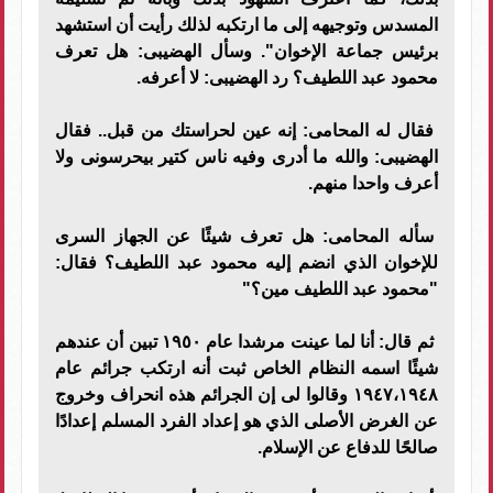
المسدس وتوجيهه إلى ما ارتكبه لذلك رأيت أن استشهد
برئيس جماعة الإخوان". وسأل الهضيبى: هل تعرف
محمود عبد اللطيف؟ رد الهضيبى: لا أعرفه.
فقال له المحامى: إنه عين لحراستك من قبل.. فقال
الهضيبى: والله ما أدرى وفيه ناس كتير بيحرسونى ولا
أعرف واحدا منهم.
سأله المحامى: هل تعرف شيئًا عن الجهاز السرى
للإخوان الذي انضم إليه محمود عبد اللطيف؟ فقال:
"محمود عبد اللطيف مين؟"
ثم قال: أنا لما عينت مرشدا عام ١٩٥٠ تبين أن عندهم
شيئًا اسمه النظام الخاص ثبت أنه ارتكب جرائم عام
١٩٤٧،١٩٤٨ وقالوا لى إن الجرائم هذه انحراف وخروج
عن الغرض الأصلى الذي هو إعداد الفرد المسلم إعدادًا
صالحًا للدفاع عن الإسلام.