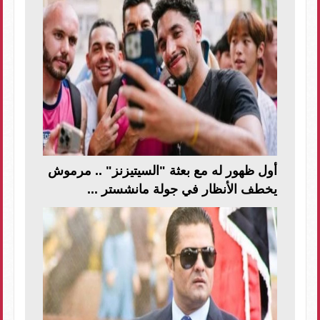
أول ظهور له مع بعثة "السيتيزنز" .. مرموش
يخطف الأنظار في جولة مانشستر ...