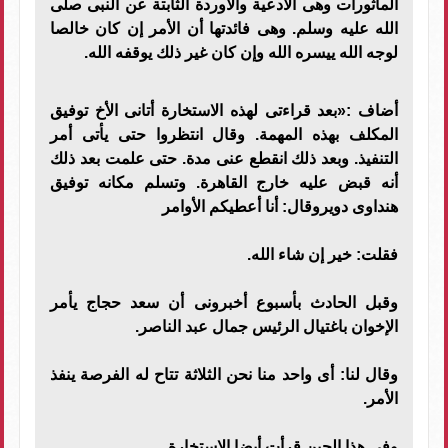
المأثورات وهى الأدعية والأوردة الثابتة عن النبى صلى
الله عليه وسلم. وهى فائدتها أن الأمر إن كان خالصا
لوجه الله ييسره الله وإن كان غير ذلك يوقفه الله.
أضاف :«بعد قراءتى لهذه الاستخارة أتانى الأخ توفيق
المكلف بهذه المهمة. وقال انتظروا حتى يأتى أمر
التنفيذ. وبعد ذلك انقطع عنى مدة. حتى علمت بعد ذلك
أنه قبض عليه خارج القاهرة. وتسلم مكانه توفيق
هنداوى دويروقال: أنا أعطيكم الأوامر
فقلت: خير إن شاء الله.
وقبل الحادث بأسبوع أخبرونى أن سعد حجاج يأمر
الإخوان باغتيال الرئيس جمال عبد الناصر.
وقال لنا: أى واحد منا نحن الثلاثة تتاح له الفرصة ينفذ
الأمر.
وفى هذا الحين قرأت أيضا الاستخارة.