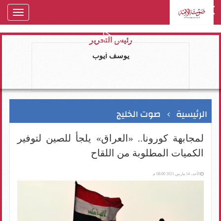
oggle
gation
رئيس التحرير
يوسف ايوب
الرئيسية
صوت الخليج
لمجابهة كورونا.. «العراق» يلجأ للصين لتوفير
الكميات المطلوبة من اللقاح
الأحد، 14 مارس 2021 08:00 م