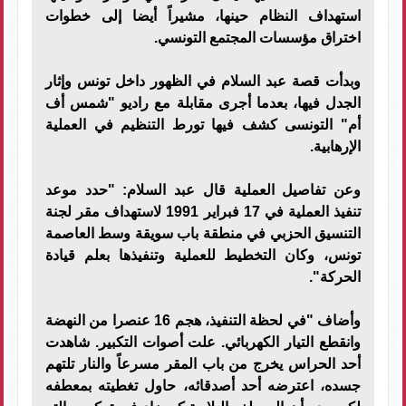
استهداف النظام حينها، مشيراً أيضا إلى خطوات
اختراق مؤسسات المجتمع التونسي.
وبدأت قصة عبد السلام في الظهور داخل تونس وإثار
الجدل فيها، بعدما أجرى مقابلة مع راديو "شمس أف
أم" التونسى كشف فيها تورط التنظيم في العملية
الإرهابية.
وعن تفاصيل العملية قال عبد السلام: "حدد موعد
تنفيذ العملية في 17 فبراير 1991 لاستهداف مقر لجنة
التنسيق الحزبي في منطقة باب سويقة وسط العاصمة
تونس، وكان التخطيط للعملية وتنفيذها بعلم قيادة
الحركة".
وأضاف "في لحظة التنفيذ، هجم 16 عنصرا من النهضة
وانقطع التيار الكهربائي. علت أصوات التكبير. شاهدت
أحد الحراس يخرج من باب المقر مسرعاً والنار تلتهم
جسده، اعترضه أحد أصدقائه، حاول تغطيته بمعطفه