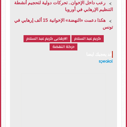
رعب داخل الإخوان.. تحركات دولية لتحجيم أنشطة
التنظيم الإرهابي في أوروبا
هكذا دعمت «النهضة» الإخوانية 15 ألف إرهابي في
تونس
كريم عبد السلام
الارهابى كريم عبد السلام
حركة النهضة
قد يعجبك ايضا