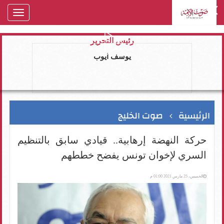
oggle
gation
رئيس التحرير
يوسف ايوب
الرئيسية
صوت الخليج
حركة النهضة إرهابية.. قيادي سابق بالتنظيم
السري لإخوان تونس يفضح خططهم
الخميس، 25 مارس 2021 01:00 م