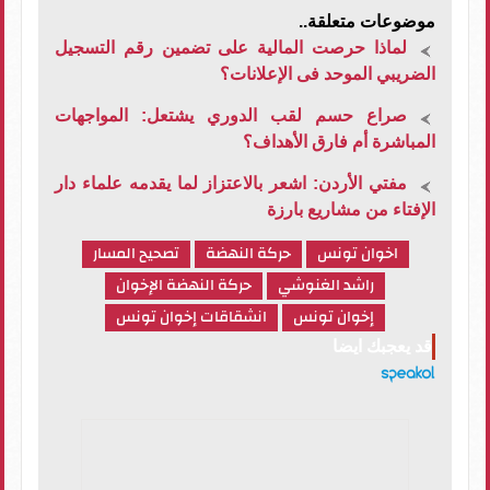
موضوعات متعلقة..
لماذا حرصت المالية على تضمين رقم التسجيل
الضريبي الموحد فى الإعلانات؟
صراع حسم لقب الدوري يشتعل: المواجهات
المباشرة أم فارق الأهداف؟
مفتي الأردن: اشعر بالاعتزاز لما يقدمه علماء دار
الإفتاء من مشاريع بارزة
اخوان تونس
حركة النهضة
تصحيح المسار
راشد الغنوشي
حركة النهضة الإخوان
إخوان تونس
انشقاقات إخوان تونس
قد يعجبك ايضا