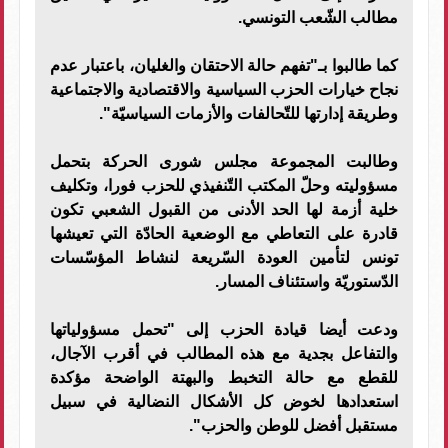
مطالب الشّعب التونسي.
كما طالبوا بـ"تفهم حالة الاحتقان والغليان، باعتبار عدم
نجاح خيارات الحزب السياسية والاقتصادية والاجتماعية
وطريقة إدارتها للتّحالفات والأزمات السياسيّة".
وطالبت المجموعة مجلس شورى الحركة بتحمل
مسؤوليته وحلّ المكتب التّنفيذي للحزب فورا، وتكليف
خلية أزمة لها الحد الأدنى من القبول الشعبي تكون
قادرة على التعاطي مع الوضعية الحادّة التي تعيشها
تونس لتأمين العودة السّريعة لنشاط المؤسّسات
الدّستوريّة واستئناف المسار.
ودعت أيضا قيادة الحزب إلى "تحمل مسؤولياتها
والتفاعل بجدية مع هذه المطالب في أقرب الآجال،
للقطع مع حالة التخبط والبهتة الواضحة مؤكدة
استعدادها لخوض كل الأشكال النضالية في سبيل
مستقبل أفضل للوطن والحزب".