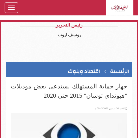
oggle
gation
رئيس التحرير
يوسف ايوب
الرئيسية
اقتصاد وبنوك
جهاز حماية المستهلك يستدعى بعض موديلات
"هيونداى توسان" 2015 حتى 2020
الأحد، 26 سبتمبر 2021 09:45 م