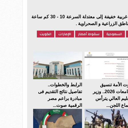
بارد إلى بارد جداً والرياح شمالية غربية خفيفة إلى معتدلة السرعة 10 - 30 كم ساعة
طق الزراعية و الصحراوية .
السعودية
سقوط أمطار
الإمارات
الكويت
 الأمة تنسيق
الرابط والخطوات..
الجامعات 2026.. وزير
تفاصيل نتائج التقديم فى
عليم العالي يترأس
مبادرة براعم مصر
ماع اللجن...
الرقمية صوت...