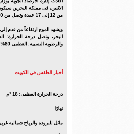
أفادت إدارة الأرصاد الجوية بوزا
الاثنين، فى مملكة البحرين سيكون
من 12 إلى 17 عقدة وتصل من 20 إلى 25 عقدة أحيانًا خلال النهار.
والرطوبة النسبية: العظمى 80% والصغرى 35%.
أخبار الطقس في الكويت
درجة الحرارة العظمى: 18 °ﻡ
نهارًا
مائل للبروده والرياح شمالية غربية خفيفة 