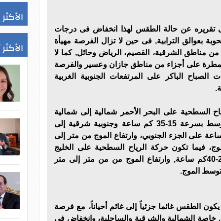
الأكثر 
ى تقريره عن حالة الطقس لهذا انخفاض فى درجات
ة بعوالق الترابية, فى حين لا تزال الفرصة مهيأة
الأكثر 
ن مناطق الشرقية، القصيم، الرياض وحائل, كما لا
ممطرة على أجزاء من مناطق جازان وعسير والفرصة
الصباح الباكر على المرتفعات الجنوبية الغربية
.
ياح السطحية على البحر الأحمر شمالية إلى شمالية
غربية على الجزء الشمالى والأوسط بسرعة 15-35 كم ساعة وجنوبية شرقية إلى
غربية بسرعة 20-40 كم ساعة على الجزء الجنوبي، وارتفاع الموج من متر إلى
وج، فيما تكون حركة الرياح السطحية على الخليج
العربى شمالية غربية بسرعة 20-40كم ساعة, وارتفاع الموج من من متر إلى متر
توسط الموج.
كون الطقس غائما جزئياً إلى غائم أحياناً، مع فرصة
اصة الشمالية والشرقية والساحلية، وانخفاض فى