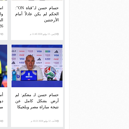
حسام حسن لـ"قناة ON":
اس
الحكم لم يكن عادلاً أمام
وا
الأرجنتين
ال
26
الإثنين، 13 يوليو 2026 11:40 م
الإثني
حسام حسن لـ معكم: لم
أس
أرض بشكل كامل عن
دو
نتيجة مباراة مصر وبلجيكا
مب
الأحد، 12 يوليو 2026 10:22 م
الخمي