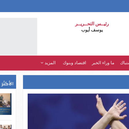
رئيــس التحــريــر
يوسف أيوب
تباك
ما وراء الخبر
اقتصاد وبنوك
المزيد
الأكثر 