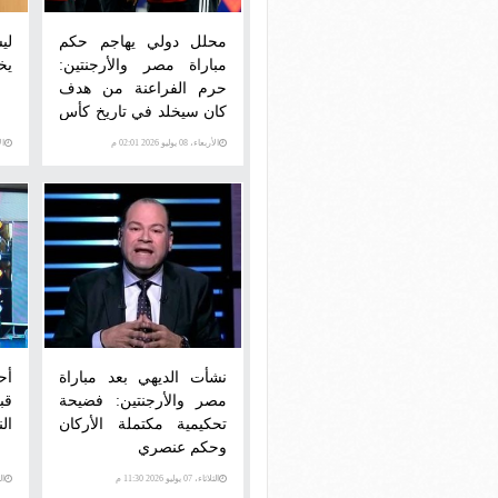
محلل دولي يهاجم حكم
لي
مباراة مصر والأرجنتين:
يخ
حرم الفراعنة من هدف
كان سيخلد في تاريخ كأس
العالم
الأربعاء، 08 يوليو 2026 02:01 م
الأرب
نشأت الديهي بعد مباراة
أح
مصر والأرجنتين: فضيحة
قب
تحكيمية مكتملة الأركان
ال
وحكم عنصري
الثلاثاء، 07 يوليو 2026 11:30 م
الثلاث