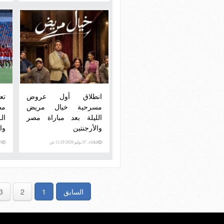
انطلاق أول عروض
تع
مسرحية خيال مريض
مص
الليلة بعد مباراة مصر
والأرجنتين
وال
الثلاثاء، 07 يوليو 2026 11:29 ص
الإثني
السابق
1
2
3