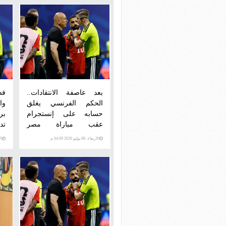
بعد عاصفة الانتقادات..
فض
الحكم الفرنسي يغلق
وا
حسابه على إنستجرام
عقب مباراة مصر
تد
والأرجنتين
الأربعاء، 08 يوليو 2026 04:09 م
الأرب