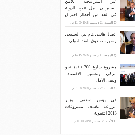
عبر استراتيجية للأمن
السيبراني.. هل تنجح الدولة
في الحد من أخطار اختراق
بنية الاتصالات؟
السبت، 22 ديسمبر 2018 12:00 ص
اتصال هاتفي هام بين السيسي
ومديرة صندوق النقد الدولي
الجمعة، 21 ديسمبر 2018 10:19 م
مشروع شارع 306 نافذة نحو
الرقي وتحسين الاقتصاد..
ويبقى الأمل
السبت، 22 ديسمبر 2018 01:00 م
في مؤتمر صحفي.. وزير
الزراعة يكشف مشروعات
2018 التنموية
الأحد، 23 ديسمبر 2018 06:00 م