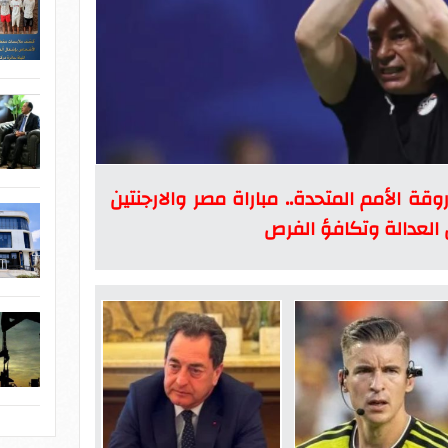
قة الأمم المتحدة.. مباراة مصر والارجنتين
 العدالة وتكافؤ الفرص