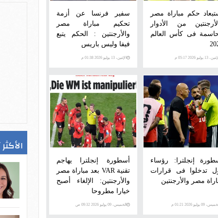
تبعاد حكم مباراة مصر
سفير فرنسا عن أزمة
لأرجنتين من الأدوار
تحكيم مباراة مصر
حاسمة فى كأس العالم
والأرجنتين : الحكم يتبع
20
فيفا وليس باريس
ن، 13 يوليو 2026 05:17 م
الإثنين، 13 يوليو 2026 01:38 م
الأكثر 
طورة إنجلترا: رؤساء
أسطورة إنجلترا يهاجم
ل تدخلوا فى قرارات
تقنية VAR بعد مباراة مصر
اراة مصر والأرجنتين
والأرجنتين: الإلغاء أصبح
خيارا مطروحا
س، 09 يوليو 2026 01:21 م
الخميس، 09 يوليو 2026 09:32 ص