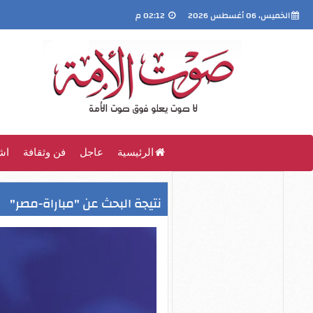
الخميس، 06 أغسطس 2026
02:12 م
الرئيسية
عاجل
فن وثقافة
اش
نتيجة البحث عن "مباراة-مصر"