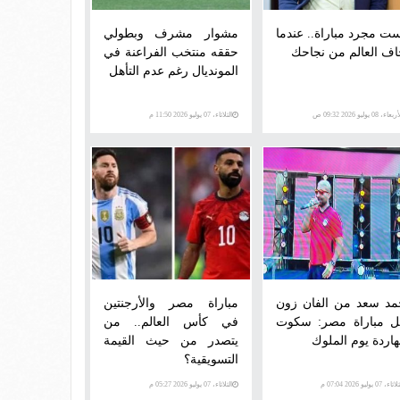
ست مجرد مباراة.. عندما
مشوار مشرف وبطولي
اف العالم من نجاحك
حققه منتخب الفراعنة في
المونديال رغم عدم التأهل
عاء، 08 يوليو 2026 09:32 ص
الثلاثاء، 07 يوليو 2026 11:50 م
مد سعد من الفان زون
مباراة مصر والأرجنتين
ل مباراة مصر: سكوت
في كأس العالم.. من
نهاردة يوم الملوك
يتصدر من حيث القيمة
التسويقية؟
اء، 07 يوليو 2026 07:04 م
الثلاثاء، 07 يوليو 2026 05:27 م