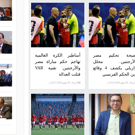
يحة تحكيم مصر
أساطير الكرة العالمية
لأرجنتين.. محلل
تهاجم حكم مباراة مصر
برازيلي يكشف 4 وقائع
والأرجنتين: تقنية VAR
ين الحكم الفرنسي
قتلت العدالة
عاء، 08 يوليو 2026 03:28 م
الأربعاء، 08 يوليو 2026 03:23 م