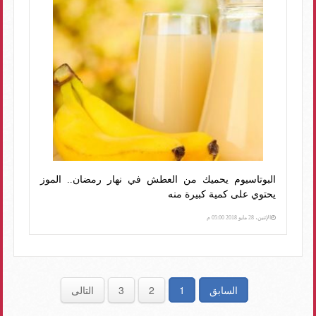
البوتاسيوم يحميك من العطش في نهار رمضان.. الموز
يحتوي على كمية كبيرة منه
الإثنين، 28 مايو 2018 05:00 م
السابق
1
2
3
التالى