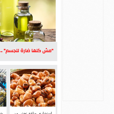
"مش كلها ضارة للجسم" ..
استشارى مناعة تحذر من
شا