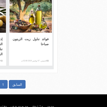
فوائد تناول زيت الزيتون
إذ
صباحا
ال
تن
ال
الخميس، 07 نوفمبر 2019 02:00 م
الأرب
السابق
1