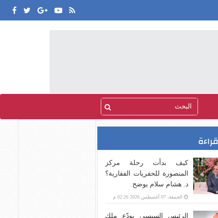
قراءة
كيف بدأت رحلة مركز
المنصورة للحفريات الفقارية؟
د. هشام سلام يوضح
الجمعة، 07 أغسطس 2026 02:26 م
الرئيس السيسى يودّع ملك