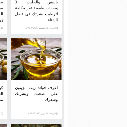
بالبيض والحليب.. 3
بح
وصفات طبيعية غير مكلفة
مس
لترطيب بشرتك في فصل
ال
الشتاء
زر
الأربعاء، 15 ديسمبر 2021 01:19 م
الإثني
اعرف فوائد زيت الزيتون
كي
على صحتك وبشرتك
ال
وشعرك
من
الأربعاء، 01 أبريل 2020 12:00 م
الأرب