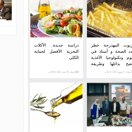
زيوت المهدرجة خطر
دراسة جديدة.. الأكلات
دد الصحة و أستاذ في
البحرية الأفضل لحماية
وم وتكنولوجيا الأغذية
الكلى
ضح بدائلها وطريقة
تعرف علي وجودها
عاء، 27 يوليو 2022 04:17 م
الأربعاء، 19 يناير 2022 06:01 م