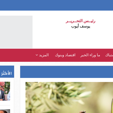
رئيــس التحــريــر
يوسف أيوب
تباك
ما وراء الخبر
اقتصاد وبنوك
المزيد
الأكثر 