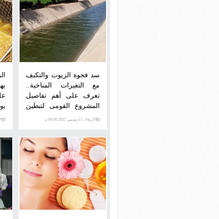
سد فجوة الزيوت والتكيف
ال
مع التغيرات المناخية..
يه
تعرف على أهم تفاصيل
عل
المشروع القومى لتبطين
يو
الترع
ال
الأربعاء، 21 سبتمبر 2022 08:00 م
الأرب