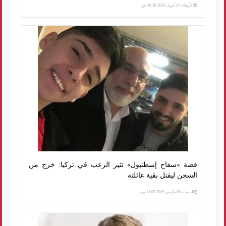
الأربعاء، 24 أبريل 2019 10:30 ص
قصة «سفاح إسطنبول» تثير الرعب في تركيا: خرج من
السجن ليقتل بقية عائلته
السبت، 09 مارس 2019 11:00 ص