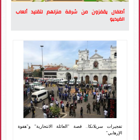
أطفال يقفزون من شرفة منزلهم لتقليد ألعاب
الفيديو
تفجيرات سريلانكا.. قصة "العائلة الانتحارية" و"هفوة
الإرهابي"