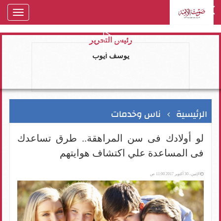
oggle
gation
رئيس التحرير
يوسف ايوب
الرئيسية
ناس وخدمات
لو أولادك فى سن المراهقة.. طرق تساعدك
فى المساعدة علي اكتشاف هوايتهم
الإثنين، 30 أكتوبر 2017 11:00 ص