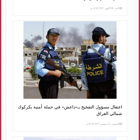
الأحد، 08 أكتوبر 2017 12:02 م
اعتقال مسؤول التفخيخ بـ«داعش» في حملة أمنية بكركوك
شمالي العراق
الخميس، 14 سبتمبر 2017 02:55 م