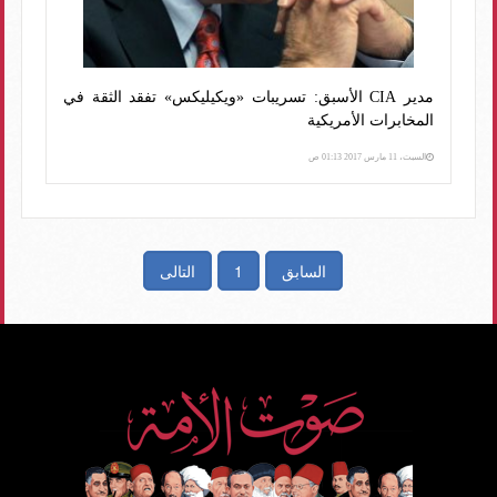
مدير CIA الأسبق: تسريبات «ويكيليكس» تفقد الثقة في
المخابرات الأمريكية
السبت، 11 مارس 2017 01:13 ص
السابق
1
التالى