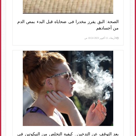
الصحة: البق يفرز مخدرا فى ضحاياه قبل البدء بمص الدم
من أجسادهم
الأربعاء، 11 أكتوبر 2023 10:24 ص
بعد التوقف عن التدخين.. كيفية التخلص من النيكوتين فى