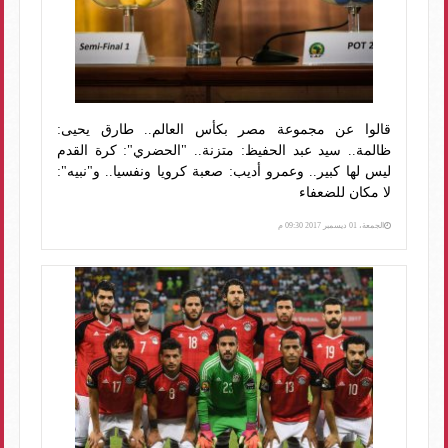
قالوا عن مجموعة مصر بكأس العالم.. طارق يحيى:
ظالمة.. سيد عبد الحفيظ: متزنة.. "الحضري": كرة القدم
ليس لها كبير.. وعمرو أديب: صعبة كرويا ونفسيا.. و"نبيه":
لا مكان للضعفاء
الجمعة، 01 ديسمبر 2017 09:30 م