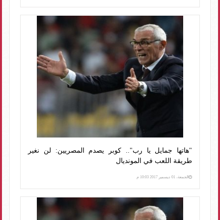
"هاتها جمايل يا رب".. كوبر يصدم المصريين: لن نغير
طريقة اللعب في المونديال
الجمعة، 01 ديسمبر 2017 10:03 م