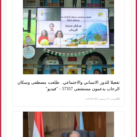
تفعيلا للدور الانساني والاجتماعي.. طلعت مصطفى وسكان
الرحاب يدعمون مستشفى 57357 - "فيديو"
السبت، 31 ديسمبر 2022 03:05 م