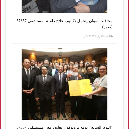
محافظ أسوان يتحمل تكاليف علاج طفلة بمستشفى 57357
(صور)
الأحد، 08 أبريل 2018 04:32 م
"اليوم السابع" توقع بروتوكول تعاون مع "مستشفى 57357