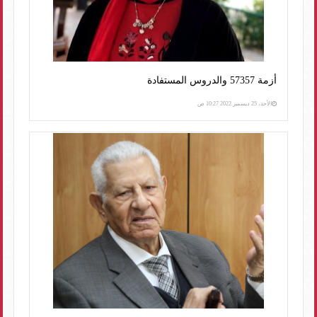
أزمة 57357 والدروس المستفادة
الأحد، 25 ديسمبر 2022 10:27 ص