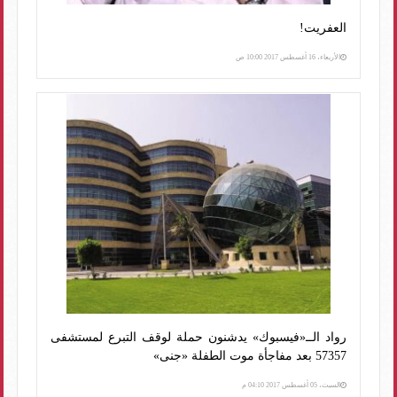
العفريت!
الأربعاء، 16 أغسطس 2017 10:00 ص
رواد الــ«فيسبوك» يدشنون حملة لوقف التبرع لمستشفى
57357 بعد مفاجأة موت الطفلة «جنى»
السبت، 05 أغسطس 2017 04:10 م