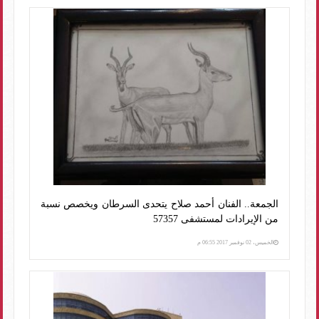
الجمعة.. الفنان أحمد صلاح يتحدى السرطان ويخصص نسبة
من الإيرادات لمستشفى 57357
الخميس، 02 نوفمبر 2017 06:55 م