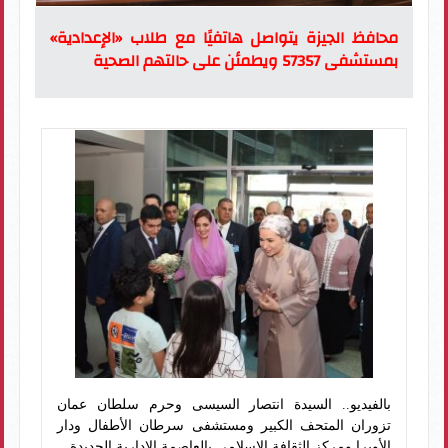
محافظ الجيزة يتواصل هاتفيًا مع طلاب «الإعدادية»
بمستشفى 57357 ويطمئن على حالتهم الصحية
بالفيديو.. السيدة انتصار السيسى وحرم سلطان عمان
تزوران المتحف الكبير ومستشفى سرطان الأطفال ودار
الأوبرا ومركز الثقافة الإسلامى بالعاصمة الإدارية الجديدة