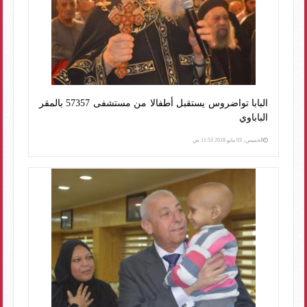
البابا تواضروس يستقبل أطفالا من مستشفى 57357 بالمقر
الباباوي
الخميس، 03 مايو 2018 11:53 ص