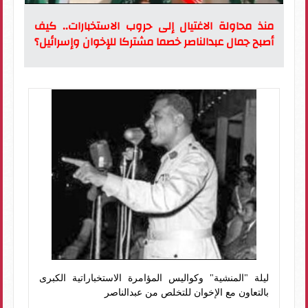
منذ محاولة الاغتيال إلى حروب الاستخبارات.. كيف
أصبح جمال عبدالناصر خصما مشتركا للإخوان وإسرائيل؟
ليلة "المنشية" وكواليس المؤامرة الاستخباراتية الكبرى
بالتعاون مع الإخوان للتخلص من عبدالناصر