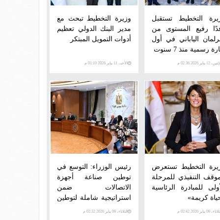
يرة التخطيط تستقبل
وزيرة التخطيط تبحث مع
دًا رفيع المستوى من
مدير البنك الدولي تعظيم
برلمان الياباني في أول
أدوات التمويل المبتكر
رة رسمية منذ 7 سنوت
ن، 12 يناير 2026 02:36 م
الأحد، 11 يناير 2026 01:10 م
يرة التخطيط تستعرض
رئيس الوزراء: التوسع في
موقف التنفيذي للمرحلة
توطين صناعة أجهزة
أولى للمبادرة الرئاسية
الاتصالات ضمن
ياة كريمة»
استراتيجية شاملة لتوطين
مختلف الصناعات
اء، 06 يناير 2026 02:42 م
الثلاثاء، 06 يناير 2026 02:32 م