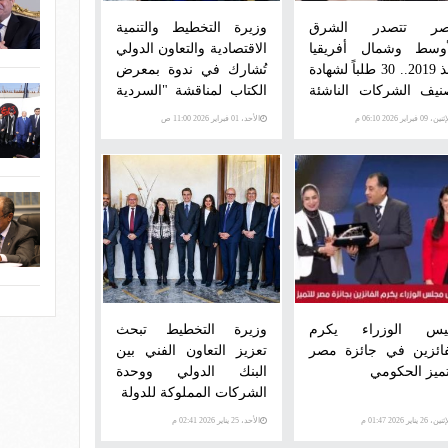
ر تتصدر الشرق
وزيرة التخطيط والتنمية
أوسط وشمال أفريقيا
الاقتصادية والتعاون الدولي
منذ 2019.. 30 طلباً لشهادة
تُشارك في ندوة بمعرض
نيف الشركات الناشئة
الكتاب لمناقشة "السردية
في أقل من 48 ساعةً من
الوطنية للتنمية الشاملة"
ن، 09 فبراير 2026 06:10 م
الأحد، 01 فبراير 2026 11:00 ص
ـ«ميثاق»
يس الوزراء يكرم
وزيرة التخطيط تبحث
فائزين في جائزة مصر
تعزيز التعاون الفني بين
تميز الحكومي
البنك الدولي ووحدة
الشركات المملوكة للدولة
ن، 26 يناير 2026 01:47 م
الأحد، 25 يناير 2026 02:41 م