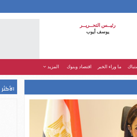
رئيــس التحــريــر
يوسف أيوب
تباك
ما وراء الخبر
اقتصاد وبنوك
المزيد
الأكثر 