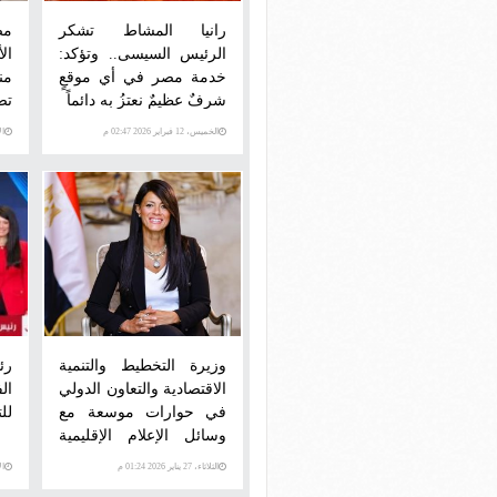
رانيا المشاط تشكر
مص
الرئيس السيسى.. وتؤكد:
ال
خدمة مصر في أي موقعٍ
شرفٌ عظيمٌ نعتزُ به دائماً
تص
الخميس، 12 فبراير 2026 02:47 م
الإثني
ال
وزيرة التخطيط والتنمية
رئ
الاقتصادية والتعاون الدولي
ال
في حوارات موسعة مع
لل
وسائل الإعلام الإقليمية
خلال منتدى "دافوس"
الثلاثاء، 27 يناير 2026 01:24 م
الإثني