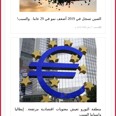
الصين تسجل في 2019 أضعف نمو في 29 عاما‬.. والسبب!
الجمعة، 17 يناير 2020 12:01 م
منطقة اليورو تعيش معنويات اقتصادية مرتفعة.. إيطاليا
وإسبانيا السبب