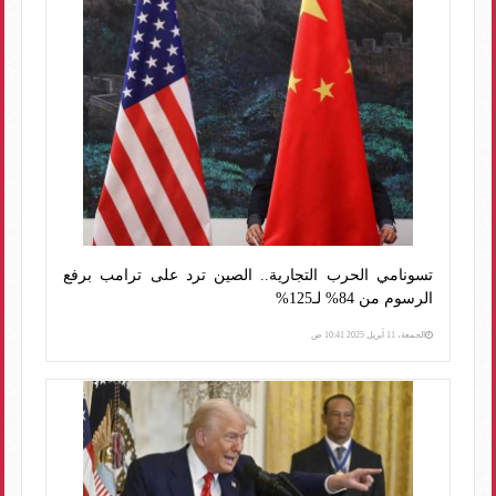
تسونامي الحرب التجارية.. الصين ترد على ترامب برفع
الرسوم من 84% لـ125%
الجمعة، 11 أبريل 2025 10:41 ص