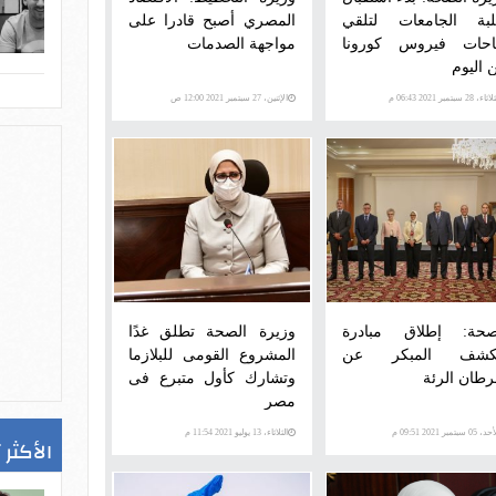
بة الجامعات لتلقي
المصري أصبح قادرا على
احات فيروس كورونا
مواجهة الصدمات
 اليوم
اء، 28 سبتمبر 2021 06:43 م
الإثنين، 27 سبتمبر 2021 12:00 ص
صحة: إطلاق مبادرة
وزيرة الصحة تطلق غدًا
كشف المبكر عن
المشروع القومى للبلازما
طان الرئة
وتشارك كأول متبرع فى
مصر
 05 سبتمبر 2021 09:51 م
الثلاثاء، 13 يوليو 2021 11:54 م
الأكثر 