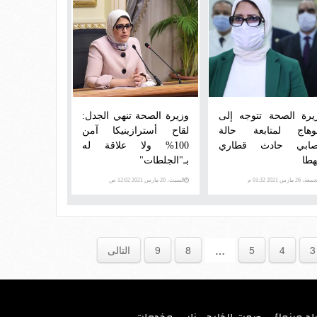
يرة الصحة تتوجه إلى
وزيرة الصحة تنهي الجدل:
هاج لمتابعة حالة
لقاح أسترازينيكا آمن
ابي حادث قطاري
100% ولا علاقة له
طا
بـ"الجلطات"
ة، 26 مارس 2021 01:32 م
السبت، 20 مارس 2021 12:02 ص
3
4
5
8
9
التالى
…