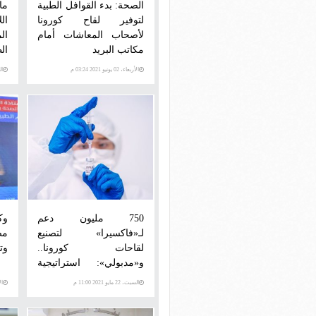
الصحة: بدء القوافل الطبية
ما
لتوفير لقاح كورونا
ال
لأصحاب المعاشات أمام
ال
مكاتب البريد
ال
الأربعاء، 02 يونيو 2021 03:24 م
الخم
750 مليون دعم
وك
لـ«فاكسيرا» لتصنيع
مص
لقاحات كورونا..
وت
و«مدبولي»: استراتيجية
الدولة لقطاع الدواء جعلتها
السبت، 22 مايو 2021 11:00 م
الإثني
على أرض ثابتة