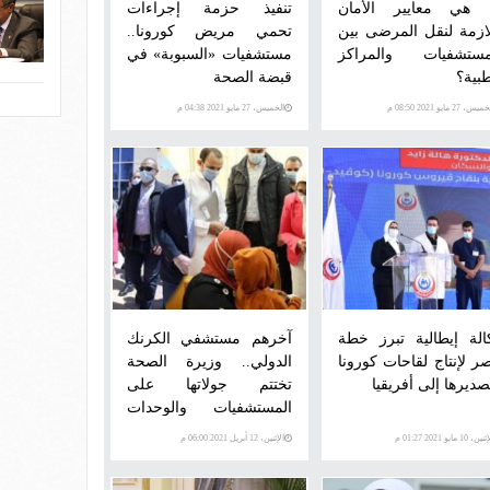
 هي معايير الأمان
تنفيذ حزمة إجراءات
لازمة لنقل المرضى بين
تحمي مريض كورونا..
مستشفيات والمراكز
مستشفيات «السبوبة» في
طبية؟
قبضة الصحة
يس، 27 مايو 2021 08:50 م
الخميس، 27 مايو 2021 04:38 م
الة إيطالية تبرز خطة
آخرهم مستشفي الكرنك
ر لإنتاج لقاحات كورونا
الدولي.. وزيرة الصحة
صديرها إلى أفريقيا
تختتم جولاتها على
المستشفيات والوحدات
الصحية بالأقصر
ن، 10 مايو 2021 01:27 م
الإثنين، 12 أبريل 2021 06:00 م