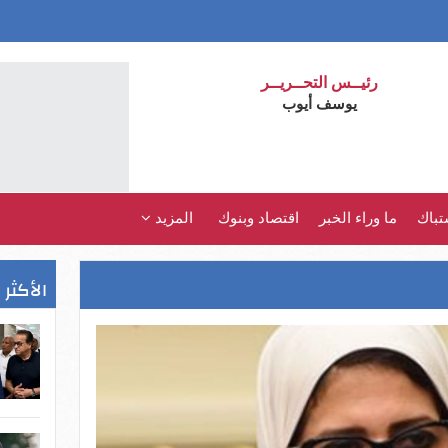
رئيــس التحــريــر
يوسف أيوب
تباك
ما وراء الخبر
اقتصاد وبنوك
المزيد
الأكثر 