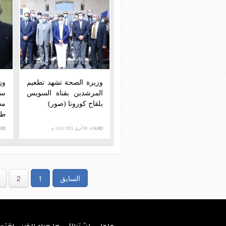
وزيرة الصحة تشهد تطعيم
وز
المرشدين بقناة السويس
سو
بلقاح كورونا (صور)
مص
طه
الثلاثاء، 06 أبريل 2021 12:41 م
الجمع
السابق
1
2