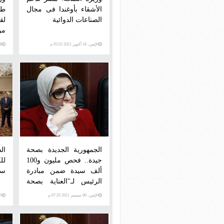
الأشقاء بأوغندا فى مجال
طل
الصناعات الدوائية
لق
من
الإثنين، 18 أكتوبر 2021 05:55 م
الثلاث
الجمهورية الجديدة بصحة
ال
جيدة.. فحص مليون و100
لل
ألف سيدة ضمن مبادرة
سر
الرئيس لـ"العناية بصحة
الأم والجنين"
الإثنين، 06 سبتمبر 2021 07:35 م
الأحد،