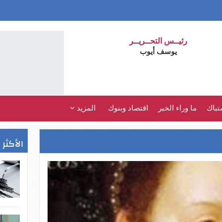
رئيــس التحــريــر
يوسف أيوب
تباك
ما وراء الخبر
اقتصاد وبنوك
المزيد
الأكثر 