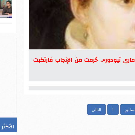
رى تيودور».. حُرمت من الإنجاب فارتكبت
لسابق
1
التالى
الأكثر 