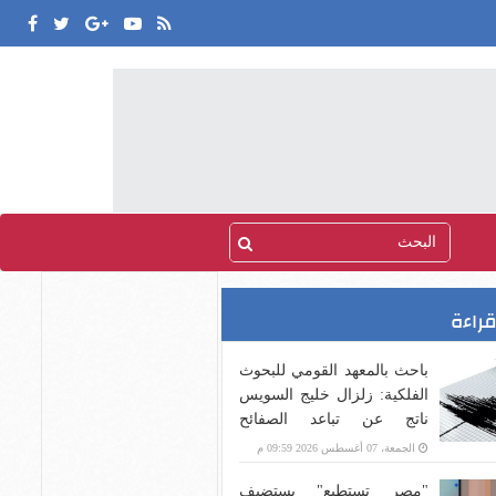
قراءة
باحث بالمعهد القومي للبحوث
الفلكية: زلزال خليج السويس
ناتج عن تباعد الصفائح
التكتونية
الجمعة، 07 أغسطس 2026 09:59 م
"مصر تستطيع" يستضيف