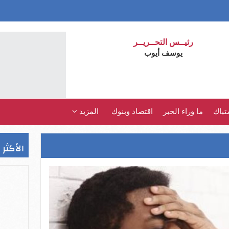
رئيــس التحــريــر
يوسف أيوب
تباك
ما وراء الخبر
اقتصاد وبنوك
المزيد
الأكثر 