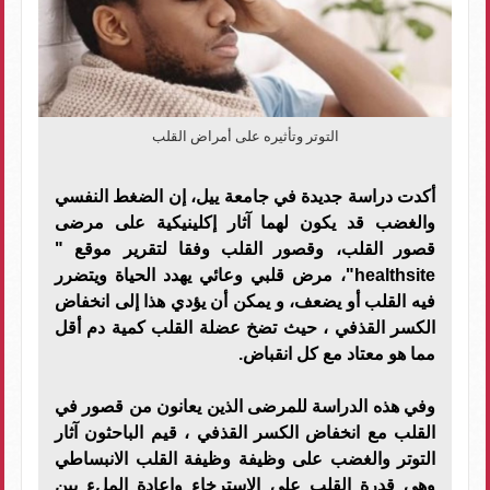
التوتر وتأثيره على أمراض القلب
أكدت دراسة جديدة في جامعة ييل، إن الضغط النفسي
والغضب قد يكون لهما آثار إكلينيكية على مرضى
قصور القلب، وقصور القلب وفقا لتقرير موقع "
healthsite"، مرض قلبي وعائي يهدد الحياة ويتضرر
فيه القلب أو يضعف، و يمكن أن يؤدي هذا إلى انخفاض
الكسر القذفي ، حيث تضخ عضلة القلب كمية دم أقل
مما هو معتاد مع كل انقباض.
وفي هذه الدراسة للمرضى الذين يعانون من قصور في
القلب مع انخفاض الكسر القذفي ، قيم الباحثون آثار
التوتر والغضب على وظيفة وظيفة القلب الانبساطي
وهى قدرة القلب على الاسترخاء وإعادة الملء بين