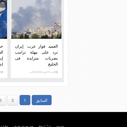
العميد فواز عرب: إيران
خب
ترد على مهلة ترامب
ال
بضربات متزايدة فى
إي
الخليج
إنق
الأحد، 05 أبريل 2026 02:04 م
الأحد،
السابق
1
2
3