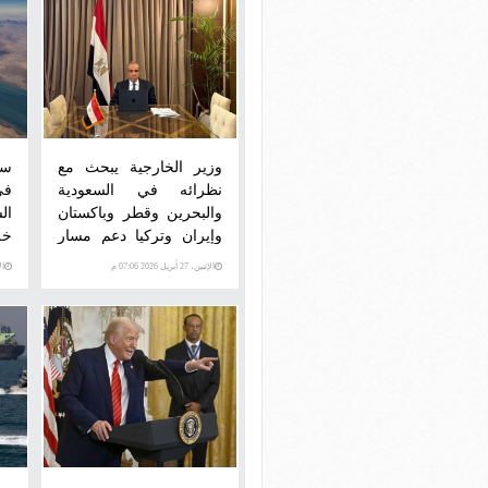
وزير الخارجية يبحث مع
سى
نظرائه في السعودية
فى
والبحرين وقطر وباكستان
ال
وإيران وتركيا دعم مسار
خل
المفاوضات
الإثنين، 27 أبريل 2026 07:06 م
الأحد،