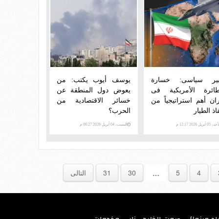
ير سياسى: خسارة
يوسف أيوب يكتب: من
طائرة الأمريكية فى
يعوض دول المنطقة عن
ران أهم استراتيجياً من
خسائر الاقتصادية من
اذ الطيار
الحرب؟
 05 أبريل 2026 12:17 م
السبت، 04 أبريل 2026 06:27 م
4
5
30
31
التالى
…