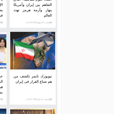
التفاهم بين إيران وأمريكا
ال
ينهار وأزمة هرمز تهدد
يص
العالم
في
السبت، 18 يوليو 2026 01:19 م
السبت
نيويورك تايمز تكشف من
خب
هم صناع القرار فى إيران
ال
هر
بم
الجمعة، 22 مايو 2026 02:57 م
الأحد،