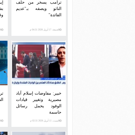
ترامب يسخر من حلف
إي
الناتو ويصفه بـ"عديم
بش
الفائدة"
وق
الجمعة، 17 أبريل 2026 04:31 م
الجمع
خبير: مفاوضات إسلام آباد
تر
مصيرية وتغيير قيادات
ال
الوفود يحمل رسائل
حاسمة
السبت، 11 أبريل 2026 02:31 م
الجمع