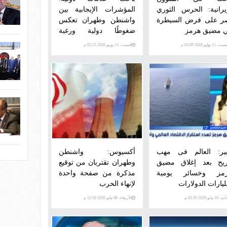
إيرانية: الحرس الثوري
المؤشرات الإيجابية بين
ر على فرض السيطرة
واشنطن وطهران تعكس
 مضيق هرمز
ضغوطًا دولية ورغبة
للتوصل لاتفاق
، 11 يوليو 2026 03:09 م
السبت، 13 يونيو 2026 02:25 م
ير: العالم فى مهب
أكسيوس: واشنطن
ريح بعد إغلاق مضيق
وطهران تقتربان من توقيع
مز وخسائر يومية
مذكرة من صفحة واحدة
ليارات الدولارات
لإنهاء الحرب
 10 مايو 2026 02:35 م
الأربعاء، 06 مايو 2026 12:50 م