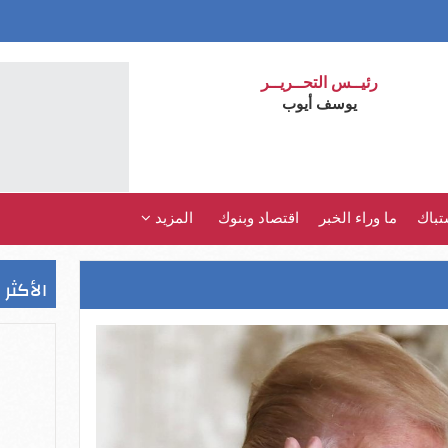
رئيــس التحــريــر
يوسف أيوب
تباك
ما وراء الخبر
اقتصاد وبنوك
المزيد
الأكثر 