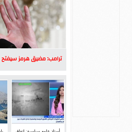
ترامب: مضيق هرمز سيفتح ا
أستاذ علوم سياسية: اتفاق
با