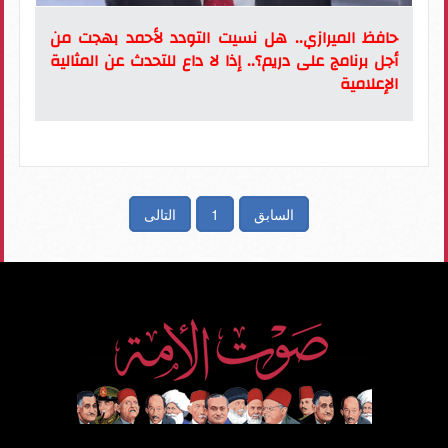
حافظ الميرازي.. هل نسيت التودد لأحمد بهجت من
أجل برنامج على دريم؟.. إذا لا داع للتحدث عن المثالية
الإعلامية
السابق
1
التالى