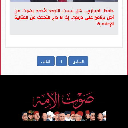
حافظ الميرازي.. هل نسيت التودد لأحمد بهجت من
أجل برنامج على دريم؟.. إذا لا داع للتحدث عن المثالية
الإعلامية
السابق
1
التالى