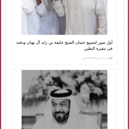
أول صور لتشييع جثمان الشيخ خليفة بن زايد آل نهيان ودفنه
فى مقبرة البطين
السبت، 14 مايو 2022 12:05 ص