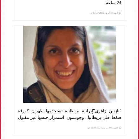
24 ساعة
الأحد، 18 أبريل 2021 10:00 م
"نازنين زاغري"إيرانية بريطانية تستخدمها طهران كورقة
ضغط على بريطانيا.. وجونسون: استمرار حبسها غير مقبول
الإثنين، 08 مارس 2021 11:45 ص