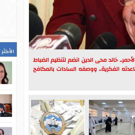
الأكثر 
غ الأحمر.. خالد محى الدين انضم لتنظيم الضباط
قاعدته الفكرية.. ووصفه السادات بالمكافح