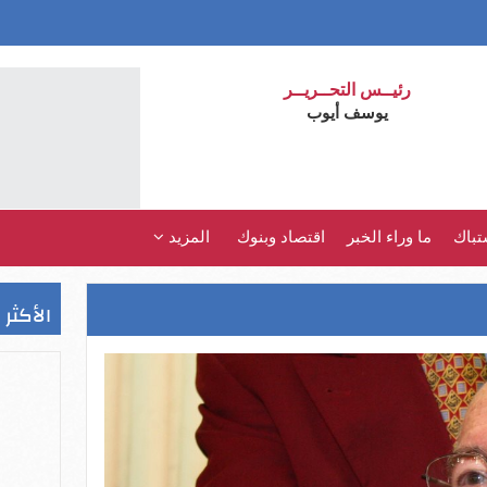
رئيــس التحــريــر
يوسف أيوب
تباك
ما وراء الخبر
اقتصاد وبنوك
المزيد
الأكثر 