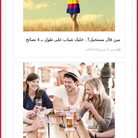
مين قال مستحيل؟.. خليك شباب على طول بـ 4 نصائح
الخميس، 15 مارس 2018 06:00 م