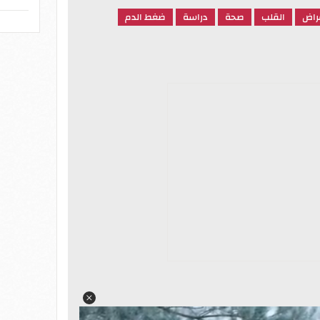
راض
القلب
صحة
دراسة
ضغط الدم