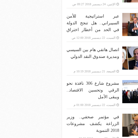
الإثنين، 24 ديسمبر 2018 09:27 ص
عبر استراتيجية للأمن
السيبراني.. هل تنجح الدولة
في الحد من أخطار اختراق
بنية الاتصالات؟
السبت، 22 ديسمبر 2018 12:00 ص
اتصال هاتفي هام بين السيسي
ومديرة صندوق النقد الدولي
الجمعة، 21 ديسمبر 2018 10:19 م
مشروع شارع 306 نافذة نحو
الرقي وتحسين الاقتصاد..
ويبقى الأمل
السبت، 22 ديسمبر 2018 01:00 م
في مؤتمر صحفي.. وزير
الزراعة يكشف مشروعات
2018 التنموية