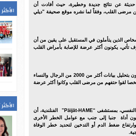
حديثة عن نتائج جديدة وخطيرة، حيث أفادت أن
الأكثر 
ن مرضى القلب، وفقاً لما نشره موقع صحيفة "ديلي
أشخاص الذين يتأملون في المستقبل على يقين من أن
ف تأتي، يكونون أكثر عرضة للإصابة بأمراض القلب
ولتأكيد نتائج الدراسة، قام الباحثون بتحليل بيانات أكثر من 2000 من الرجال والنساء
 11 عاماً، ووجدوا أن 121 شخصا لقوا حتفهم من مرضى القلب وكانوا أكثر عرضة
الأكثر 
النفسي، بمستشفى “
Päijät-HAME
” الفنلندية، أن
كون أداة جنبا إلى جنب مع عوامل الخطر الأخرى
تفاع ضغط الدم أو التدخين لتحديد خطر الوفاة
ية.