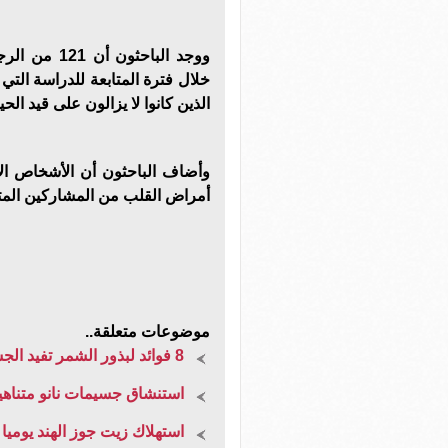
ووجد الباحث
خلال فترة المتابعة للدراسة التي
الذين كانوا لا يزالون على قيد الحي
أمراض القلب من المشاركين المتش
موضوعات متعلقة..
8 فوائد لبذور الشمر تفيد الجسم وتقي من أمراض القلب والسكر
استنشاق جسيمات نانو متناهي
استهلاك زيت جوز الهند يوميا ل 4 أسابيع يقلل من مخاطر أمراض 