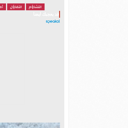
التشاؤم
التفاؤل
أم
قد يعجبك ايضا