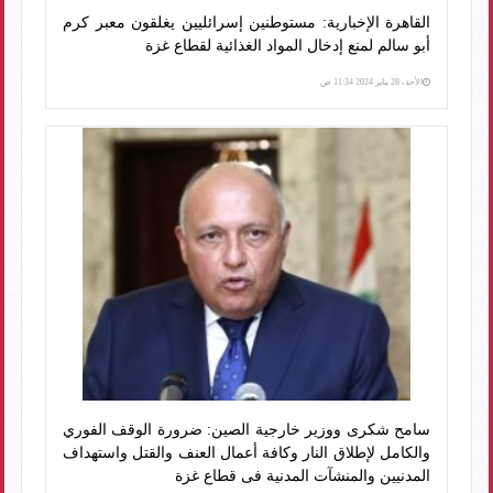
القاهرة الإخبارية: مستوطنين إسرائليين يغلقون معبر كرم
أبو سالم لمنع إدخال المواد الغذائية لقطاع غزة
الأحد، 28 يناير 2024 11:34 ص
سامح شكرى ووزير خارجية الصين: ضرورة الوقف الفوري
والكامل لإطلاق النار وكافة أعمال العنف والقتل واستهداف
المدنيين والمنشآت المدنية فى قطاع غزة