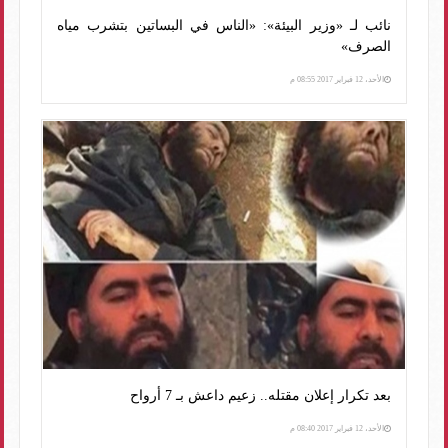
نائب لـ «وزير البيئة»: «الناس في البساتين بتشرب مياه
الصرف»
الأحد، 12 فبراير 2017 08:55 م
بعد تكرار إعلان مقتله.. زعيم داعش بـ 7 أرواح
الأحد، 12 فبراير 2017 08:40 م