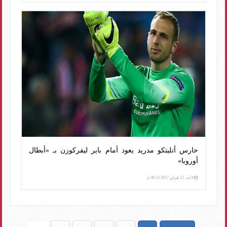
حارس أتليتكو مدريد يعود أمام باير ليفركوزن بـ «أبطال
أوروبا»
الأحد، 12 فبراير 2017 08:13 م