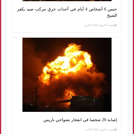
حبس 6 أشخاص 4 أيام في أحداث حرق مركب صيد بكفر
الشيخ
الجمعة، 02 يونيو 2017 01:14 ص
إصابة 20 شخصا في انفجار بضواحي باريس
السبت، 01 أبريل 2017 10:37 م