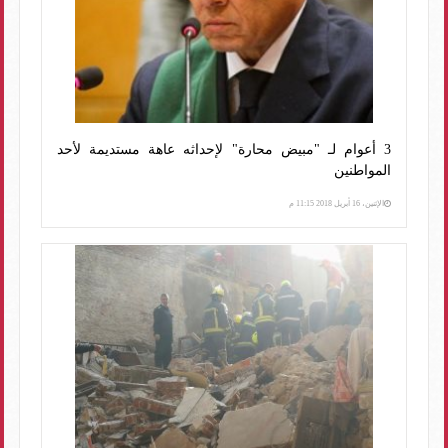
3 أعوام لـ "مبيض محارة" لإحداثه عاهة مستديمة لأحد
المواطنين
الإثنين، 16 أبريل 2018 11:15 م